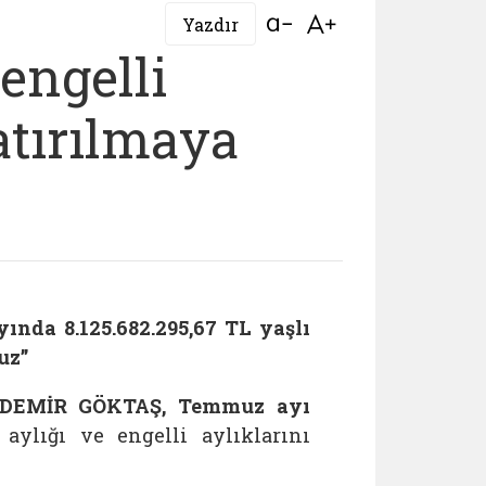
Bağlantıyı aç
Bağlantıyı aç
Yazdır
engelli
atırılmaya
da 8.125.682.295,67 TL yaşlı
uz”
DEMİR GÖKTAŞ, Temmuz ayı
aylığı ve engelli aylıklarını