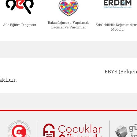
Bakanlığımıza Yapılacak
Aile Eğitim Programı
Erişilebilirlik Değerlendir
Bağışlar ve Yardımlar
Modülü
e açılır)
enim Ailem (yeni sekmede açılır)
Aile Eğitim Programı (yeni sekmede açılır
Bakanlığımıza Yapılacak 
Erişile
EBYS (Belgen
klıdır.
Cumhurbaşkanlığı İletişim Merkezi (C
Çocuklar Gü