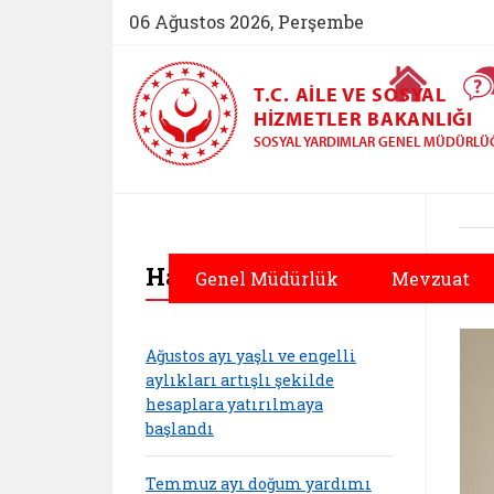
06 Ağustos 2026, Perşembe
Ana Sayfa
T.C. AILE VE SOSYAL
HIZMETLER BAKANLIĞI
SOSYAL YARDIMLAR GENEL MÜDÜRLÜ
Haberler
Genel Müdürlük
Mevzuat
Ağustos ayı yaşlı ve engelli
aylıkları artışlı şekilde
hesaplara yatırılmaya
başlandı
Temmuz ayı doğum yardımı