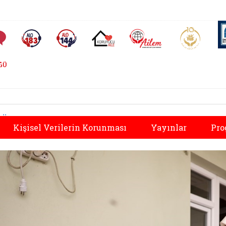
AİLEM İletişim Merkezi
Aile ve 
Sıkça Sorulan Sorular
Alo 183 (yeni sekmede açılır)
Alo 144 (yeni sekmede açılır)
Koruyucu Aile (yeni sekmede açılır)
ĞÜ
Önceki
Kişisel Verilerin Korunması
Yayınlar
Pro