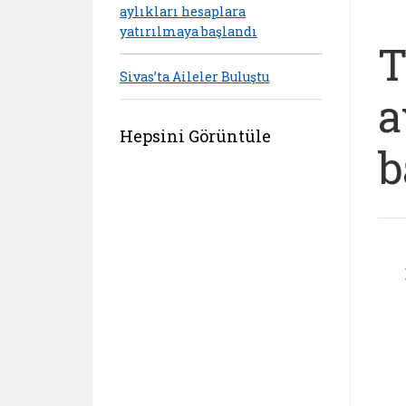
aylıkları hesaplara
yatırılmaya başlandı
T
Sivas’ta Aileler Buluştu
a
Hepsini Görüntüle
b