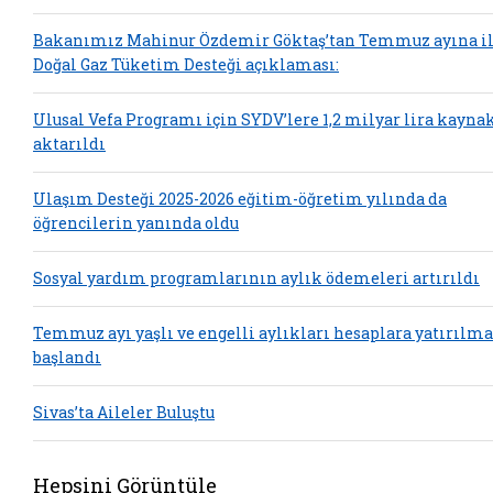
Bakanımız Mahinur Özdemir Göktaş’tan Temmuz ayına il
Doğal Gaz Tüketim Desteği açıklaması:
Ulusal Vefa Programı için SYDV’lere 1,2 milyar lira kayna
aktarıldı
Ulaşım Desteği 2025-2026 eğitim-öğretim yılında da
öğrencilerin yanında oldu
Sosyal yardım programlarının aylık ödemeleri artırıldı
Temmuz ayı yaşlı ve engelli aylıkları hesaplara yatırılm
başlandı
Sivas’ta Aileler Buluştu
Hepsini Görüntüle