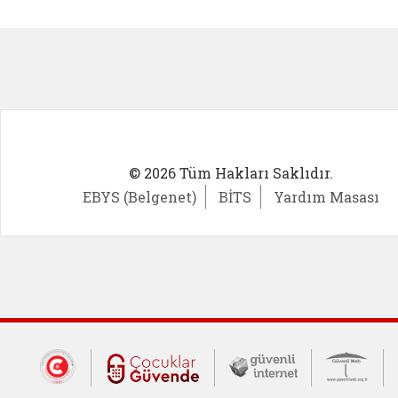
Kadın Girişimci (yeni sekmede açıl
İlk Öğ
© 2026 Tüm Hakları Saklıdır.
EBYS (Belgenet)
BİTS
Yardım Masası
Dış Bağlantılar
Cumhurbaşkanlığı İletişim Merkezi (CİM
Çocuklar Güvende (yeni 
Güvenli İnte
Güv