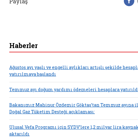
Paylaş
F
Haberler
Ağustos ayı yaşlı ve engelli aylıkları artışlı şekilde hesap
yatırılmaya başlandı
Temmuz ayı doğum yardımı ödemeleri hesaplara yatırıld
Bakanımız Mahinur Özdemir Göktaş’tan Temmuz ayına il
Doğal Gaz Tüketim Desteği açıklaması:
Ulusal Vefa Programı için SYDV’lere 1,2 milyar lira kayna
aktarıldı