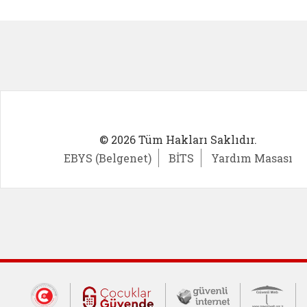
Kadın Girişimci (yeni sekmede açıl
İlk Öğ
© 2026 Tüm Hakları Saklıdır.
EBYS (Belgenet)
BİTS
Yardım Masası
Dış Bağlantılar
Cumhurbaşkanlığı İletişim Merkezi (CİM
Çocuklar Güvende (yeni 
Güvenli İnte
Güv