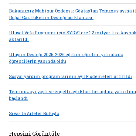
Bakanımız Mahinur Özdemir Göktaş’tan Temmuz ayına il
Doğal Gaz Tüketim Desteği açıklaması:
Ulusal Vefa Programı için SYDV’lere 1,2 milyar lira kayna
aktarıldı
Ulaşım Desteği 2025-2026 eğitim-öğretim yılında da
öğrencilerin yanında oldu
Sosyal yardım programlarının aylık ödemeleri artırıldı
Temmuz ayı yaşlı ve engelli aylıkları hesaplara yatırılm
başlandı
Sivas’ta Aileler Buluştu
Hepsini Görüntüle