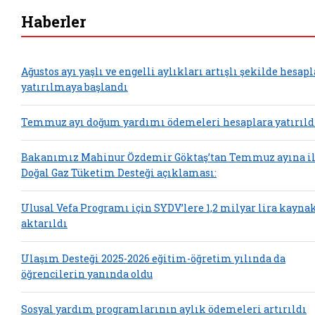
Haberler
Ağustos ayı yaşlı ve engelli aylıkları artışlı şekilde hesap
yatırılmaya başlandı
Temmuz ayı doğum yardımı ödemeleri hesaplara yatırıld
Bakanımız Mahinur Özdemir Göktaş’tan Temmuz ayına il
Doğal Gaz Tüketim Desteği açıklaması:
Ulusal Vefa Programı için SYDV’lere 1,2 milyar lira kayna
aktarıldı
Ulaşım Desteği 2025-2026 eğitim-öğretim yılında da
öğrencilerin yanında oldu
Sosyal yardım programlarının aylık ödemeleri artırıldı