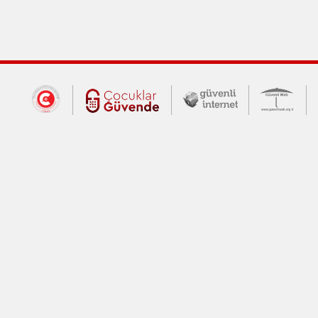
Dış Bağlantılar
Cumhurbaşkanlığı İletişim Merkezi (CİM
Çocuklar Güvende (yeni 
Güvenli İnte
Güv