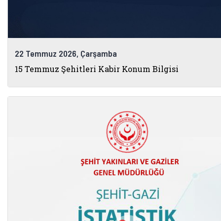
22 Temmuz 2026, Çarşamba
15 Temmuz Şehitleri Kabir Konum Bilgisi
© 2026 Tüm Hakları Saklıdır.
EBYS (Belgenet)
BİTS
Yardım Masası
Dış Bağlantılar
Cumhurbaşkanlığı İletişim Merkezi (CİM
Çocuklar Güvende (yeni 
Güvenli İnte
Güv