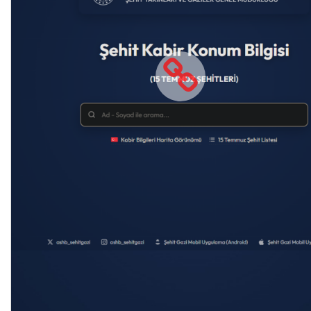
Bakanlık Bağlantıları
Kadın Girişimci
İlk Öğretmenim Ailem
Kadın Girişimci (yeni sekmede açıl
İlk Öğ