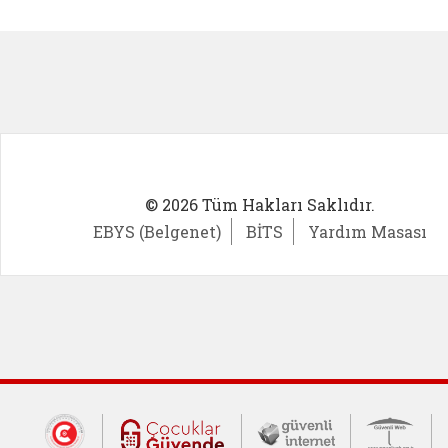
Kadın Girişimci (yeni sekmede açıl
İlk Öğ
© 2026 Tüm Hakları Saklıdır.
EBYS (Belgenet)
BİTS
Yardım Masası
Dış Bağlantılar
Cumhurbaşkanlığı İletişim Merkezi (CİM
Çocuklar Güvende (yeni 
Güvenli İnte
Güv