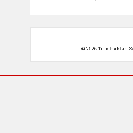
Kadın Girişimci (yeni sekmed
İlk Öğretm
© 2026 Tüm Hakları Sa
Dış Bağlantılar