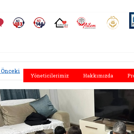
AİLEM İletişim Merkezi
Aile ve 
Sıkça Sorulan Sorular
Alo 183 (yeni sekmede açılır)
Alo 144 (yeni sekmede açılır)
Koruyucu Aile (yeni sekmede açılır)
Önceki
Yöneticilerimiz
Hakkımızda
Pr