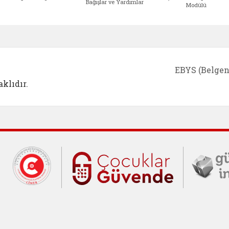
Bağışlar ve Yardımlar
Modülü
e açılır)
enim Ailem (yeni sekmede açılır)
Aile Eğitim Programı (yeni sekmede açılır
Bakanlığımıza Yapılacak 
Erişile
EBYS (Belgen
klıdır.
Cumhurbaşkanlığı İletişim Merkezi (C
Çocuklar Gü