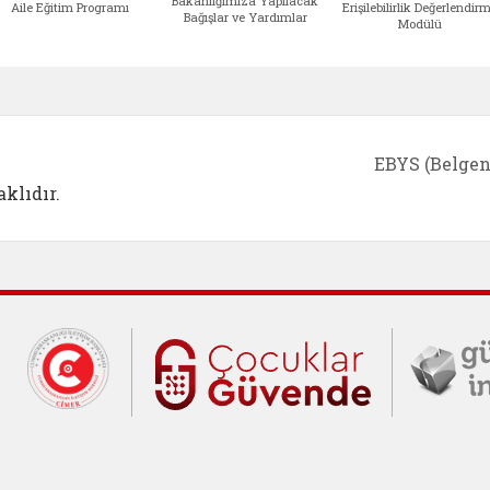
Bakanlığımıza Yapılacak
Aile Eğitim Programı
Erişilebilirlik Değerlendir
Bağışlar ve Yardımlar
Modülü
e açılır)
enim Ailem (yeni sekmede açılır)
Aile Eğitim Programı (yeni sekmede açılır
Bakanlığımıza Yapılacak 
Erişile
EBYS (Belgen
klıdır.
Cumhurbaşkanlığı İletişim Merkezi (C
Çocuklar Gü