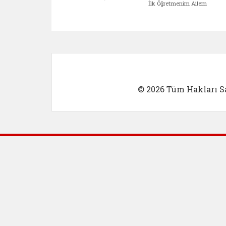
İlk Öğretmenim Ailem
Kadın Girişimci (yeni sekmed
İlk Öğretm
© 2026 Tüm Hakları Sa
Dış Bağlantılar