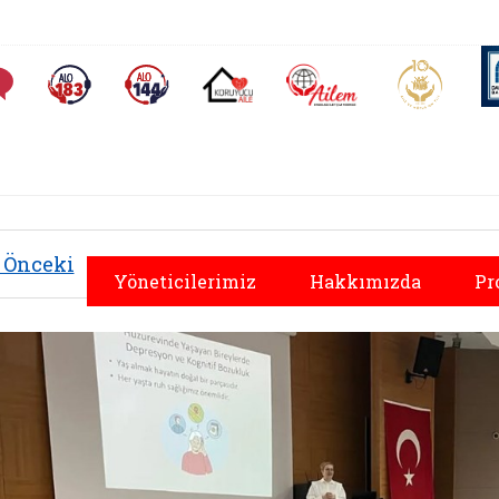
AİLEM İletişim Merkezi
Aile ve 
Sıkça Sorulan Sorular
Alo 183 (yeni sekmede açılır)
Alo 144 (yeni sekmede açılır)
Koruyucu Aile (yeni sekmede açılır)
Önceki
Yöneticilerimiz
Hakkımızda
Pr