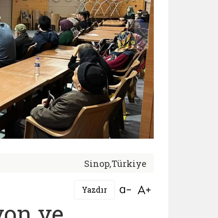
Sinop,Türkiye
Bağlantıyı aç
Bağlantıyı aç
Yazdır
yon ve