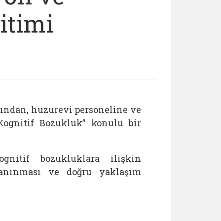
itimi
fından, huzurevi personeline ve
Kognitif Bozukluk” konulu bir
gnitif bozukluklara ilişkin
n tanınması ve doğru yaklaşım