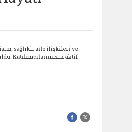
şim, sağlıklı aile ilişkileri ve
ldu. Katılımcılarımızın aktif
Facebook üzerinde
Sosyal medyad