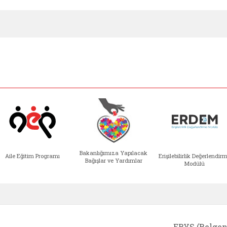
Bakanlığımıza Yapılacak
Aile Eğitim Programı
Erişilebilirlik Değerlendir
Bağışlar ve Yardımlar
Modülü
e açılır)
enim Ailem (yeni sekmede açılır)
Aile Eğitim Programı (yeni sekmede açılır
Bakanlığımıza Yapılacak 
Erişile
EBYS (Belgen