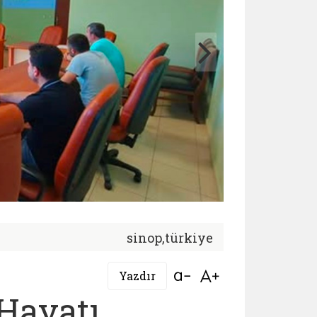
sinop,türkiye
Bağlantıyı aç
Bağlantıyı aç
Yazdır
 Hayatı