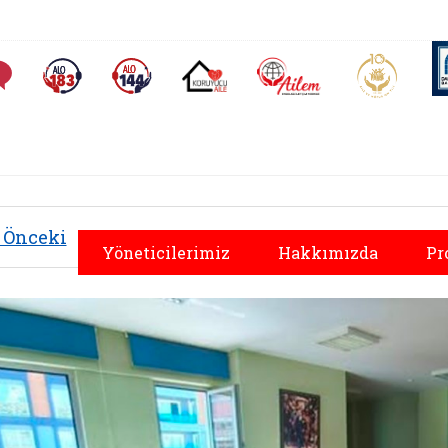
AİLEM İletişim Merkezi
Aile ve 
Sıkça Sorulan Sorular
Alo 183 (yeni sekmede açılır)
Alo 144 (yeni sekmede açılır)
Koruyucu Aile (yeni sekmede açılır)
Önceki
Yöneticilerimiz
Hakkımızda
Pr