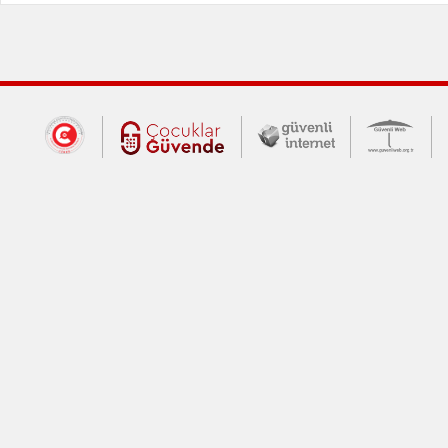
Dış Bağlantılar
Cumhurbaşkanlığı İletişim Merkezi (CİM
Çocuklar Güvende (yeni 
Güvenli İnte
Güv