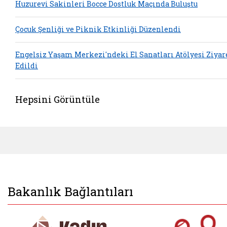
Huzurevi Sakinleri Bocce Dostluk Maçında Buluştu
Çocuk Şenliği ve Piknik Etkinliği Düzenlendi
Engelsiz Yaşam Merkezi'ndeki El Sanatları Atölyesi Ziyar
Edildi
Hepsini Görüntüle
Bakanlık Bağlantıları