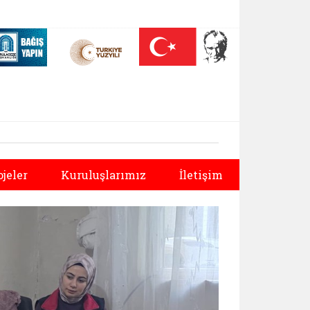
 (yeni sekmede açılır)
Nüfus On Yılı (yeni sekmede açılır)
Darülaceze bağış sayfası (yeni sekmede açılır)
Sonraki
ojeler
Kuruluşlarımız
İletişim