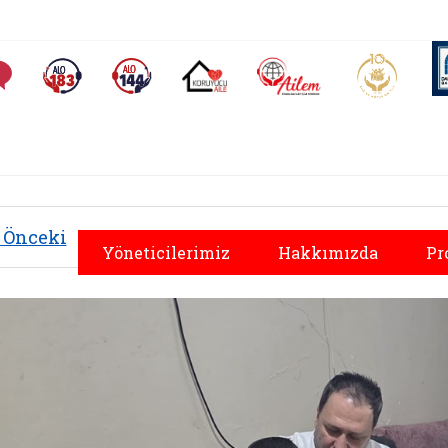
AİLEM İletişim Merkezi
Aile ve 
Sıkça Sorulan Sorular
Alo 183 (yeni sekmede açılır)
Alo 144 (yeni sekmede açılır)
Koruyucu Aile (yeni sekmede açılır)
Önceki
Yöneticilerimiz
Hakkımızda
Pr