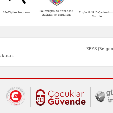
Bakanlığımıza Yapılacak
Aile Eğitim Programı
Erişilebilirlik Değerlendir
Bağışlar ve Yardımlar
Modülü
e açılır)
enim Ailem (yeni sekmede açılır)
Aile Eğitim Programı (yeni sekmede açılır
Bakanlığımıza Yapılacak 
Erişile
EBYS (Belgen
klıdır.
Cumhurbaşkanlığı İletişim Merkezi (C
Çocuklar Gü