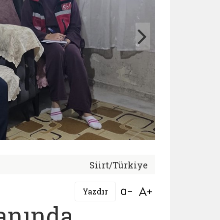
Siirt/Türkiye
Bağlantıyı aç
Bağlantıyı aç
Yazdır
anında,