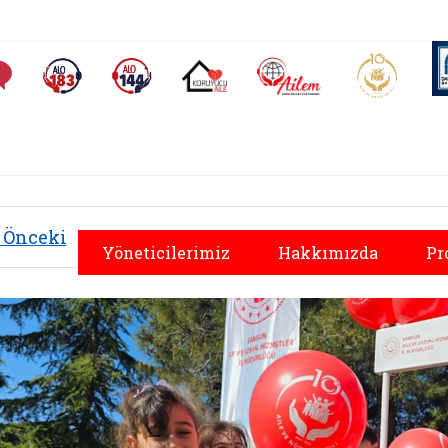
AİLEM İletişim Merkezi
Aile ve 
Sıkça Sorulan Sorular
Alo 183 (yeni sekmede açılır)
Alo 144 (yeni sekmede açılır)
Koruyucu Aile (yeni sekmede açılır)
Önceki
Yöneticilerimiz
Hakkımızda
Pr