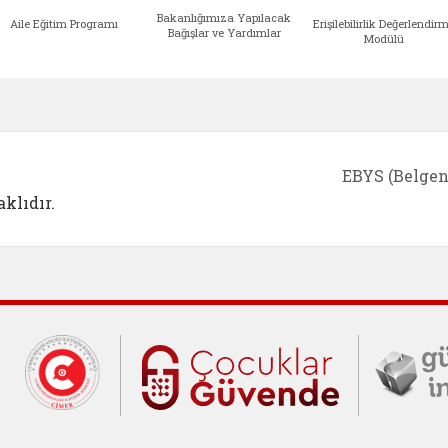
Bakanlığımıza Yapılacak
Aile Eğitim Programı
Erişilebilirlik Değerlendir
Bağışlar ve Yardımlar
Modülü
e açılır)
enim Ailem (yeni sekmede açılır)
Aile Eğitim Programı (yeni sekmede açılır
Bakanlığımıza Yapılacak 
Erişile
EBYS (Belgen
klıdır.
Cumhurbaşkanlığı İletişim Merkezi (C
Çocuklar Gü