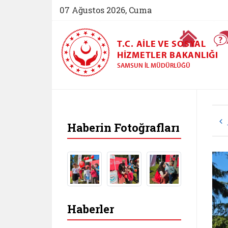
07 Ağustos 2026, Cuma
Ana Sayfa
T.C. AILE VE SOSYAL
HIZMETLER BAKANLIĞI
SAMSUN İL MÜDÜRLÜĞÜ
Haberin Fotoğrafları
Haberler