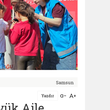
Samsun
Bağlantıyı aç
Bağlantıyı aç
Yazdır
yük Aile