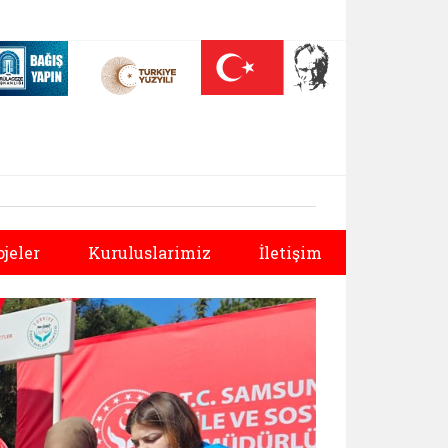
 (yeni sekmede açılır)
Nüfus On Yılı (yeni sekmede açılır)
Darülaceze bağış sayfası (yeni sekmede açılır)
Sonraki
ojeler
Kuruluslarimiz
İletişim