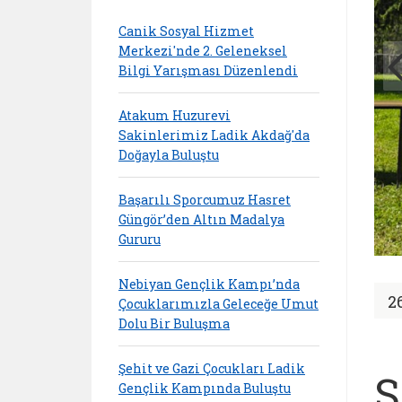
Canik Sosyal Hizmet
Merkezi'nde 2. Geleneksel
Bilgi Yarışması Düzenlendi
Atakum Huzurevi
Sakinlerimiz Ladik Akdağ'da
Doğayla Buluştu
Başarılı Sporcumuz Hasret
Güngör’den Altın Madalya
Gururu
Nebiyan Gençlik Kampı’nda
2
Çocuklarımızla Geleceğe Umut
Dolu Bir Buluşma
Şehit ve Gazi Çocukları Ladik
S
Gençlik Kampında Buluştu