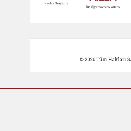
Kadın Girişimci
İlk Öğretmenim Ailem
Kadın Girişimci (yeni sekmed
İlk Öğretm
© 2026 Tüm Hakları Sa
Dış Bağlantılar