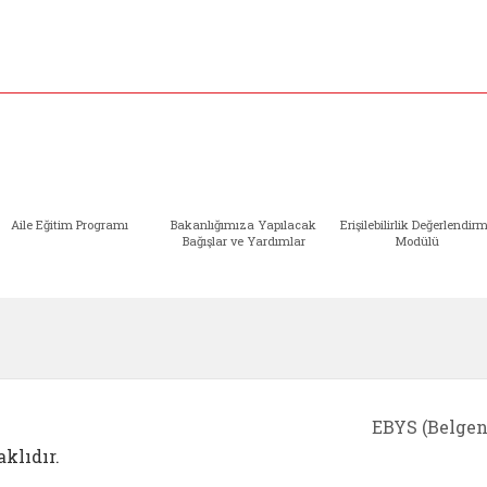
Aile Eğitim Programı
Bakanlığımıza Yapılacak
Erişilebilirlik Değerlendir
Bağışlar ve Yardımlar
Modülü
e açılır)
enim Ailem (yeni sekmede açılır)
Aile Eğitim Programı (yeni sekmede açılır
Bakanlığımıza Yapılacak 
Erişile
EBYS (Belgen
klıdır.