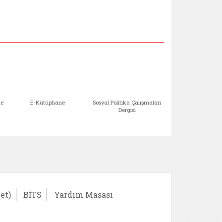
me
E-Kütüphane
Sosyal Politika Çalışmaları
Aile Çocuk Derg
Dergisi
)
Bağışlar ve Yardımlar (yeni sekmede açılır)
bilirlik Değerlendirme Modülü (yeni sekmede açıl
E-Kütüphane (yeni sekmede açılır)
Sosyal Politika Çalış
Ail
et)
BİTS
Yardım Masası