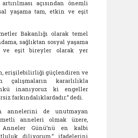
n artırılması açısından önemli
msal yaşama tam, etkin ve eşit
etler Bakanlığı olarak temel
ihdama, sağlıktan sosyal yaşama
 ve eşit bireyler olarak yer
, erişilebilirliği güçlendiren ve
en çalışmaların kararlılıkla
nkü inanıyoruz ki engeller
siz farkındalıklardadır.” dedi.
rin annelerini de unutmayan
ymetli anneleri olmak üzere,
 Anneler Günü’nü en kalbi
luluk diliyorum.” ifadelerini