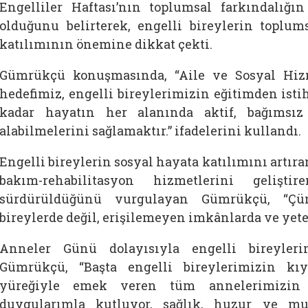
Engelliler Haftası’nın toplumsal farkındalığı
olduğunu belirterek, engelli bireylerin toplu
katılımının önemine dikkat çekti.
Gümrükçü konuşmasında, “Aile ve Sosyal Hizm
hedefimiz, engelli bireylerimizin eğitimden ist
kadar hayatın her alanında aktif, bağımsız
alabilmelerini sağlamaktır.” ifadelerini kullandı.
Engelli bireylerin sosyal hayata katılımını artıran
bakım-rehabilitasyon hizmetlerini geliştir
sürdürüldüğünü vurgulayan Gümrükçü, “Çü
bireylerde değil, erişilemeyen imkânlarda ve yeter
Anneler Günü dolayısıyla engelli bireyle
Gümrükçü, “Başta engelli bireylerimizin kı
yüreğiyle emek veren tüm annelerimizin
duygularımla kutluyor, sağlık, huzur ve mut