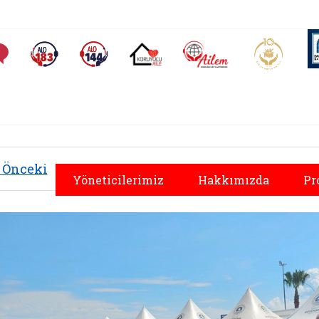
AİLEM İletişim Merkezi
Aile ve 
Sıkça Sorulan Sorular
Alo 183 (yeni sekmede açılır)
Alo 144 (yeni sekmede açılır)
Koruyucu Aile (yeni sekmede açılır)
Önceki
Yöneticilerimiz
Hakkımızda
Pr