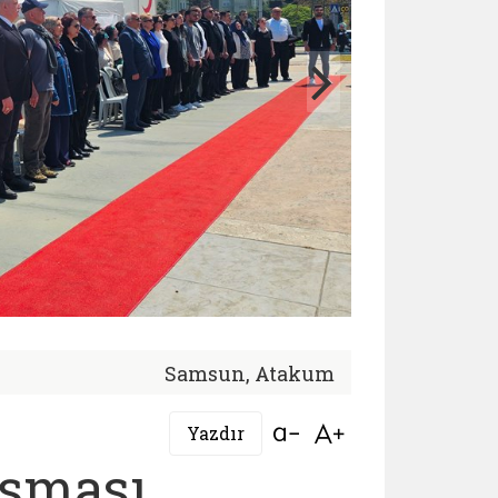
Samsun, Atakum
Bağlantıyı aç
Bağlantıyı aç
Yazdır
uşması