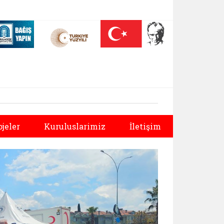
 (yeni sekmede açılır)
Nüfus On Yılı (yeni sekmede açılır)
Darülaceze bağış sayfası (yeni sekmede açılır)
Sonraki
ojeler
Kuruluslarimiz
İletişim