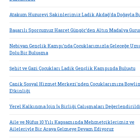
Atakum Huzurevi Sakinlerimiz Ladik Akdağ'da Doğayla Bu
Başarılı Sporcumuz Hasret Güngör’den Altın Madalya Guru
Nebiyan Gençlik Kampı’nda Çocuklarımızla Geleceğe Um
Dolu Bir Buluşma
Şehit ve Gazi Çocukları Ladik Gençlik Kampında Buluştu
Canik Sosyal Hizmet Merkezi'nden Çocuklarımıza Bowli
Etkinliği
Yerel Kalkınma İçin İş Birliği Çalışmaları Değerlendirild
Aile ve Nüfus 10 Yılı Kapsamında Mehmetçiklerimiz ve
Aileleriyle Bir Araya Gelmeye Devam Ediyoruz