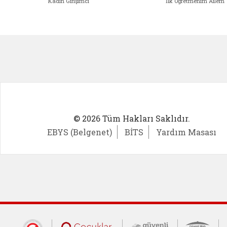
Kadın Girişimci
İlk Öğretmenim Ailem
Kadın Girişimci (yeni sekmede açıl
İlk Öğ
© 2026 Tüm Hakları Saklıdır.
EBYS (Belgenet)
BİTS
Yardım Masası
Cumhurbaşkanlığı İletişim Merkezi (CİM
Çocuklar Güvende (yeni 
Güvenli İnte
Güv