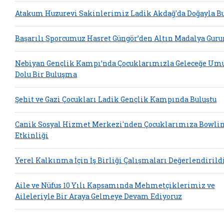
Atakum Huzurevi Sakinlerimiz Ladik Akdağ'da Doğayla Bu
Başarılı Sporcumuz Hasret Güngör’den Altın Madalya Guru
Nebiyan Gençlik Kampı’nda Çocuklarımızla Geleceğe Um
Dolu Bir Buluşma
Şehit ve Gazi Çocukları Ladik Gençlik Kampında Buluştu
Canik Sosyal Hizmet Merkezi'nden Çocuklarımıza Bowli
Etkinliği
Yerel Kalkınma İçin İş Birliği Çalışmaları Değerlendirild
Aile ve Nüfus 10 Yılı Kapsamında Mehmetçiklerimiz ve
Aileleriyle Bir Araya Gelmeye Devam Ediyoruz