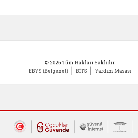
Kadın Girişimci (yeni sekmede açıl
İlk Öğ
© 2026 Tüm Hakları Saklıdır.
EBYS (Belgenet)
BİTS
Yardım Masası
Dış Bağlantılar
Cumhurbaşkanlığı İletişim Merkezi (CİM
Çocuklar Güvende (yeni 
Güvenli İnte
Güv