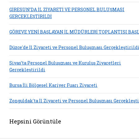
GİRESUN’DA İL ZİYARETİ VE PERSONEL BULUŞMASI
GERÇEKLEŞTİRİLDİ
GÖREVE YENİ BAŞLAYAN İL MÜDÜRLERİ TOPLANTISI BAŞ
Düzce'de İl Ziyareti ve Personel Buluşması Gerçekleştirild
Sivas’ta Personel Buluşması ve Kuruluş Ziyaretleri
Gerçekleştirildi
Bursa İli Bölgesel Kariyer Fuarı Ziyareti
Zonguldak'ta İl Ziyareti ve Personel Buluşması Gerçekleşti
Hepsini Görüntüle