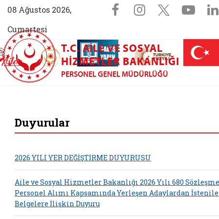
Sosyal Medya 
Facebook sayfam
Instagram s
X (Twit
You
08 Ağustos 2026,
Cumartesi
T.C. AILE VE SOSYAL
AİLEM İletişim Merkezi (yeni sekmede açılır)
Aile ve Nüfus On Yılı (yeni sekmede açılır)
Darülaceze bağış sayfası (yeni sekme
açılır)
 Aile (yeni sekmede açılır)
HIZMETLER BAKANLIĞI
PERSONEL GENEL MÜDÜRLÜĞÜ
Personel Genel M
Duyurular
2026 YILI YER DEĞİŞTİRME DUYURUSU
Aile ve Sosyal Hizmetler Bakanlığı 2026 Yılı 680 Sözleşme
Personel Alımı Kapsamında Yerleşen Adaylardan İstenil
Belgelere İlişkin Duyuru