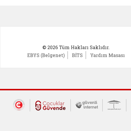
Kadın Girişimci (yeni sekmede açıl
İlk Öğ
© 2026 Tüm Hakları Saklıdır.
EBYS (Belgenet)
BİTS
Yardım Masası
Dış Bağlantılar
Cumhurbaşkanlığı İletişim Merkezi (CİM
Çocuklar Güvende (yeni 
Güvenli İnte
Güv