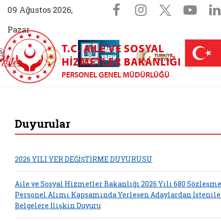
Sosyal Medya 
Facebook sayfam
Instagram s
X (Twit
You
09 Ağustos 2026,
Pazar
T.C. AILE VE SOSYAL
AİLEM İletişim Merkezi (yeni sekmede açılır)
Aile ve Nüfus On Yılı (yeni sekmede açılır)
Darülaceze bağış sayfası (yeni sekme
açılır)
 Aile (yeni sekmede açılır)
HIZMETLER BAKANLIĞI
PERSONEL GENEL MÜDÜRLÜĞÜ
Personel Genel Müdü
Duyurular
2026 YILI YER DEĞİŞTİRME DUYURUSU
Aile ve Sosyal Hizmetler Bakanlığı 2026 Yılı 680 Sözleşme
Personel Alımı Kapsamında Yerleşen Adaylardan İstenil
Belgelere İlişkin Duyuru