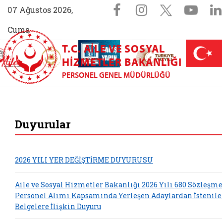
Sosyal Medya 
Facebook sayfam
Instagram s
X (Twit
You
07 Ağustos 2026,
Cuma
T.C. AILE VE SOSYAL
AİLEM İletişim Merkezi (yeni sekmede açılır)
Aile ve Nüfus On Yılı (yeni sekmede açılır)
Darülaceze bağış sayfası (yeni sekme
açılır)
 Aile (yeni sekmede açılır)
HIZMETLER BAKANLIĞI
PERSONEL GENEL MÜDÜRLÜĞÜ
Personel Genel Müd
Duyurular
2026 YILI YER DEĞİŞTİRME DUYURUSU
Aile ve Sosyal Hizmetler Bakanlığı 2026 Yılı 680 Sözleşme
Personel Alımı Kapsamında Yerleşen Adaylardan İstenil
Belgelere İlişkin Duyuru