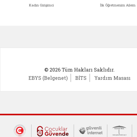
Kadın Girişimci
İlk Öğretmenim Ailem
Kadın Girişimci (yeni sekmede açıl
İlk Öğ
© 2026 Tüm Hakları Saklıdır.
EBYS (Belgenet)
BİTS
Yardım Masası
Dış Bağlantılar
Cumhurbaşkanlığı İletişim Merkezi (CİM
Çocuklar Güvende (yeni 
Güvenli İnte
Güv