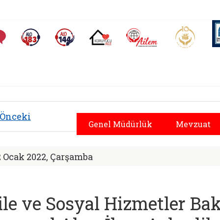
AİLEM İletişim Merkezi
Aile ve 
Sıkça Sorulan Sorular
Alo 183 (yeni sekmede açılır)
Alo 144 (yeni sekmede açılır)
Koruyucu Aile (yeni sekmede açılır)
rlüğü | Aile ve Sosy
Önceki
Genel Müdürlük
Mevzuat
2 Ocak 2022, Çarşamba
ile ve Sosyal Hizmetler Bak