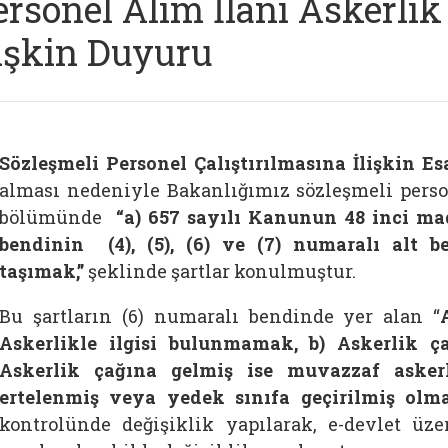
ersonel Alım İlanı Askerlik
lişkin Duyuru
Sözleşmeli Personel Çalıştırılmasına İlişkin E
alması nedeniyle Bakanlığımız sözleşmeli person
bölümünde
“a) 657 sayılı Kanunun 48 inci mad
bendinin (4), (5), (6) ve (7) numaralı alt be
taşımak,”
şeklinde şartlar konulmuştur.
Bu şartların (6) numaralı bendinde yer alan “
Askerlikle ilgisi bulunmamak, b) Askerlik 
Askerlik çağına gelmiş ise muvazzaf aske
ertelenmiş veya yedek sınıfa geçirilmiş olma
kontrolünde değişiklik yapılarak, e-devlet üze