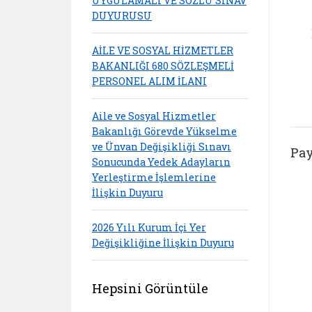
UYGULAMALI VE SÖZLÜ SINAV
DUYURUSU
AİLE VE SOSYAL HİZMETLER
BAKANLIĞI 680 SÖZLEŞMELİ
PERSONEL ALIM İLANI
Aile ve Sosyal Hizmetler
Bakanlığı Görevde Yükselme
ve Ünvan Değişikliği Sınavı
Pay
Sonucunda Yedek Adayların
Yerleştirme İşlemlerine
İlişkin Duyuru
2026 Yılı Kurum İçi Yer
Değişikliğine İlişkin Duyuru
Hepsini Görüntüle