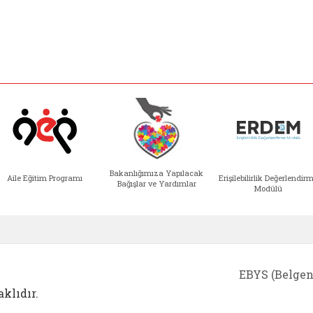
Bakanlığımıza Yapılacak
Aile Eğitim Programı
Erişilebilirlik Değerlendir
Bağışlar ve Yardımlar
Modülü
e açılır)
enim Ailem (yeni sekmede açılır)
Aile Eğitim Programı (yeni sekmede açılır
Bakanlığımıza Yapılacak 
Erişile
EBYS (Belgen
klıdır.