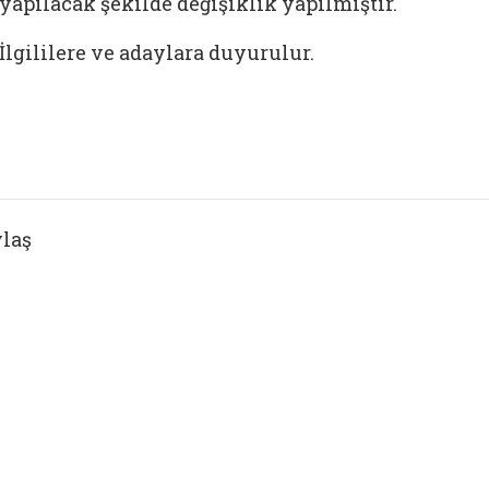
yapılacak şekilde değişiklik yapılmıştır.
İlgililere ve adaylara duyurulur.
laş