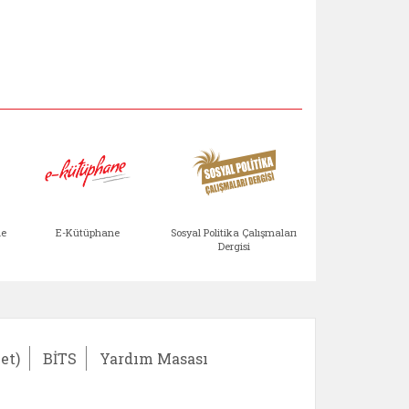
Aile Çocuk Derg
me
E-Kütüphane
Sosyal Politika Çalışmaları
Dergisi
)
Bağışlar ve Yardımlar (yeni sekmede açılır)
bilirlik Değerlendirme Modülü (yeni sekmede açıl
E-Kütüphane (yeni sekmede açılır)
Sosyal Politika Çalış
Ail
et)
BİTS
Yardım Masası