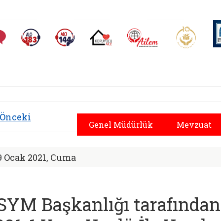
AİLEM İletişim Merkezi
Aile ve 
Sıkça Sorulan Sorular
Alo 183 (yeni sekmede açılır)
Alo 144 (yeni sekmede açılır)
Koruyucu Aile (yeni sekmede açılır)
ürlüğü | ÖSYM Başka
Önceki
Genel Müdürlük
Mevzuat
9 Ocak 2021, Cuma
SYM Başkanlığı tarafından 