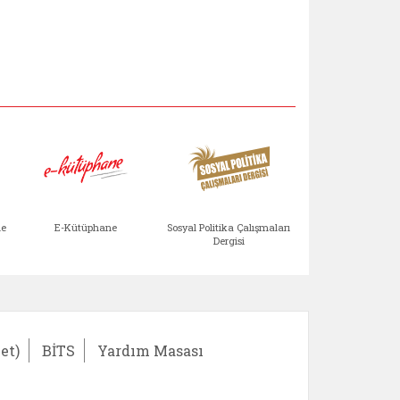
Aile Çocuk Derg
me
E-Kütüphane
Sosyal Politika Çalışmaları
Dergisi
)
Bağışlar ve Yardımlar (yeni sekmede açılır)
bilirlik Değerlendirme Modülü (yeni sekmede açıl
E-Kütüphane (yeni sekmede açılır)
Sosyal Politika Çalış
Ail
et)
BİTS
Yardım Masası