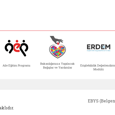
Bakanlığımıza Yapılacak
Aile Eğitim Programı
Erişilebilirlik Değerlendir
Bağışlar ve Yardımlar
Modülü
e açılır)
enim Ailem (yeni sekmede açılır)
Aile Eğitim Programı (yeni sekmede açılır
Bakanlığımıza Yapılacak 
Erişile
EBYS (Belgen
klıdır.