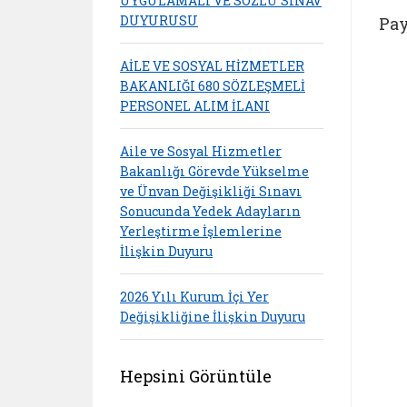
UYGULAMALI VE SÖZLÜ SINAV
DUYURUSU
Pay
AİLE VE SOSYAL HİZMETLER
BAKANLIĞI 680 SÖZLEŞMELİ
PERSONEL ALIM İLANI
Aile ve Sosyal Hizmetler
Bakanlığı Görevde Yükselme
ve Ünvan Değişikliği Sınavı
Sonucunda Yedek Adayların
Yerleştirme İşlemlerine
İlişkin Duyuru
2026 Yılı Kurum İçi Yer
Değişikliğine İlişkin Duyuru
Hepsini Görüntüle