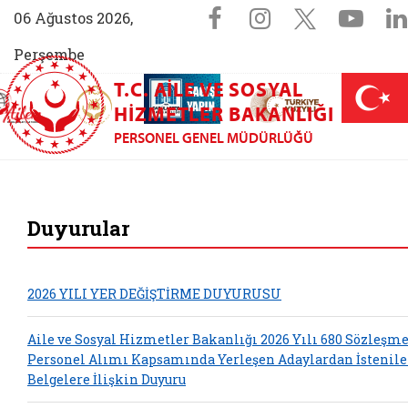
Sosyal Medya 
Facebook sayfam
Instagram s
X (Twit
You
06 Ağustos 2026,
Perşembe
T.C. AILE VE SOSYAL
AİLEM İletişim Merkezi (yeni sekmede açılır)
Aile ve Nüfus On Yılı (yeni sekmede açılır)
Darülaceze bağış sayfası (yeni sekme
açılır)
 Aile (yeni sekmede açılır)
HIZMETLER BAKANLIĞI
PERSONEL GENEL MÜDÜRLÜĞÜ
Personel Genel Müdü
Duyurular
2026 YILI YER DEĞİŞTİRME DUYURUSU
Aile ve Sosyal Hizmetler Bakanlığı 2026 Yılı 680 Sözleşme
Personel Alımı Kapsamında Yerleşen Adaylardan İstenil
Belgelere İlişkin Duyuru