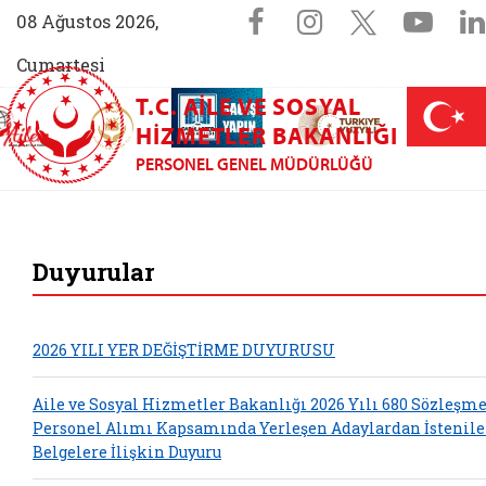
Sosyal Medya 
Facebook sayfam
Instagram s
X (Twit
You
08 Ağustos 2026,
Cumartesi
T.C. AILE VE SOSYAL
AİLEM İletişim Merkezi (yeni sekmede açılır)
Aile ve Nüfus On Yılı (yeni sekmede açılır)
Darülaceze bağış sayfası (yeni sekme
açılır)
 Aile (yeni sekmede açılır)
HIZMETLER BAKANLIĞI
PERSONEL GENEL MÜDÜRLÜĞÜ
Personel Genel Müdü
Duyurular
2026 YILI YER DEĞİŞTİRME DUYURUSU
Aile ve Sosyal Hizmetler Bakanlığı 2026 Yılı 680 Sözleşme
Personel Alımı Kapsamında Yerleşen Adaylardan İstenil
Belgelere İlişkin Duyuru