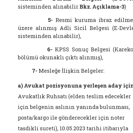
sisteminden alınabilir
Bkz. Açıklama-3
)
5-
Resmi kuruma ibraz edilm
üzere alınmış Adli Sicil Belgesi (E-Devl
sisteminden alınabilir),
6-
KPSS Sonuç Belgesi (
Karek
bölümü okunaklı çıktı alınmış
),
7-
Mesleğe İlişkin Belgeler:
a)
Avukat pozisyonuna yerleşen aday içi
Avukatlık Ruhsatı (elden teslim edecekler
için belgenin aslının yanında bulunması,
posta/kargo ile gönderecekler için noter
tasdikli sureti), 10.05.2023 tarihi itibarıyla