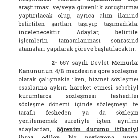
araştırması ve/veya güvenlik soruşturma
yaptırılacak olup, ayrıca alım ilanın
belirtilen şartları taşıyıp taşımadıkla
incelenecektir. Adaylar, belirtil
işlemlerin tamamlanması sonrasın
atamaları yapılarak göreve başlatılacaktır.
2-
657 sayılı Devlet Memurla
Kanununun 4/B maddesine göre sözleşme
olarak çalışmakta iken, hizmet sözleşme
esaslarına aykırı hareket etmesi sebebiy
kurumlarca sözleşmesi feshedilen
sözleşme dönemi içinde sözleşmeyi t
taraflı fesheden ya da sözleşm
yenilememek suretiyle işten ayrılm
adaylardan,
öğrenim durumu itibariy
ihraz edilen bir pozisyona unva