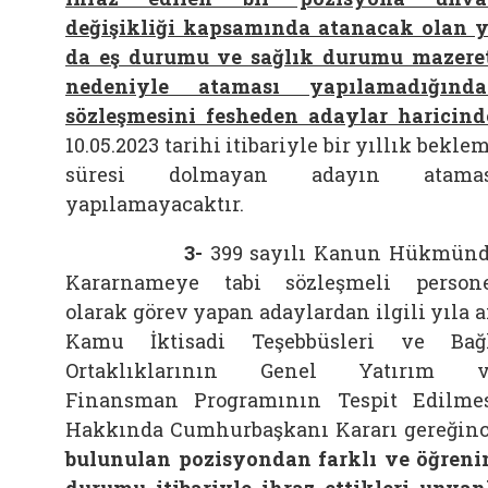
değişikliği kapsamında atanacak olan 
da eş durumu ve sağlık durumu mazere
nedeniyle ataması yapılamadığınd
sözleşmesini fesheden adaylar haricind
10.05.2023 tarihi itibariyle bir yıllık bekle
süresi dolmayan adayın atamas
yapılamayacaktır.
3-
399 sayılı Kanun Hükmün
Kararnameye tabi sözleşmeli person
olarak görev yapan adaylardan ilgili yıla a
Kamu İktisadi Teşebbüsleri ve Bağ
Ortaklıklarının Genel Yatırım v
Finansman Programının Tespit Edilme
Hakkında Cumhurbaşkanı Kararı gereğin
bulunulan pozisyondan farklı ve öğren