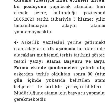
durumu itibariyle ihraz ettikleri unvan
bir pozisyona
yapılacak atamalar har
olmak üzere, bulunduğu pozisyond
10.05.2023 tarihi itibariyle 3 hizmet yılı
tamamlamayan adayın atamas
yapılamayacaktır.
4-
Askerlik vazifesini yerine getirmek
olan adayların
ilk aşamada
birliklerind
alacakları muhtemel terhis tarihini göster
resmi yazıyı
Atama Başvuru ve Bey
Formu ekinde
göndermeleri yeterli olu
askerden terhis olduktan sonra
30 (otu
gün içinde
yukarıda belirtilen ata
belgeleri ile birlikte yerleştirildikleri 
Müdürlüğüne atama için başvuru yapmala
gerekmektedir.