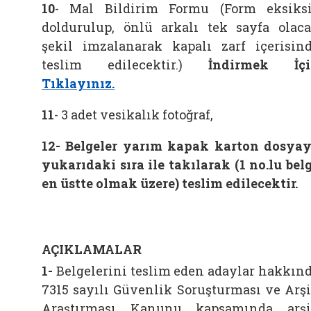
10
- Mal Bildirim Formu (Form eksiks
doldurulup, önlü arkalı tek sayfa olac
şekil imzalanarak kapalı zarf içerisin
teslim edilecektir.)
İndirmek İçi
Tıklayınız.
11
- 3 adet vesikalık fotoğraf,
12-
Belgeler yarım kapak karton dosya
yukarıdaki sıra ile takılarak (1 no.lu bel
en üstte olmak üzere) teslim edilecektir.
AÇIKLAMALAR
1-
Belgelerini teslim eden adaylar hakkın
7315 sayılı Güvenlik Soruşturması ve Arş
Araştırması Kanunu kapsamında arş