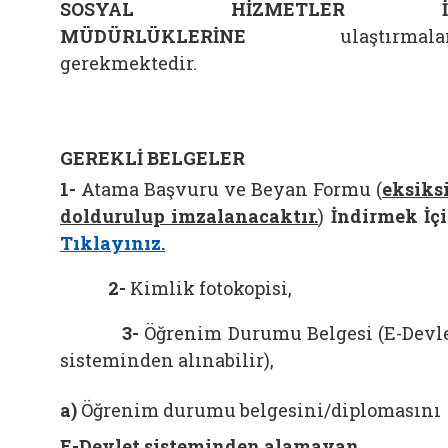
SOSYAL HİZMETLER İ
MÜDÜRLÜKLERİNE
ulaştırmalar
gerekmektedir.
GEREKLİ BELGELER
1-
Atama Başvuru ve Beyan Formu (
eksiks
doldurulup imzalanacaktır.
)
İndirmek İç
Tıklayınız.
2-
Kimlik fotokopisi,
3-
Öğrenim Durumu Belgesi (E-Devl
sisteminden alınabilir),
a)
Öğrenim durumu belgesini/diplomasını
E-Devlet sisteminden alamayan