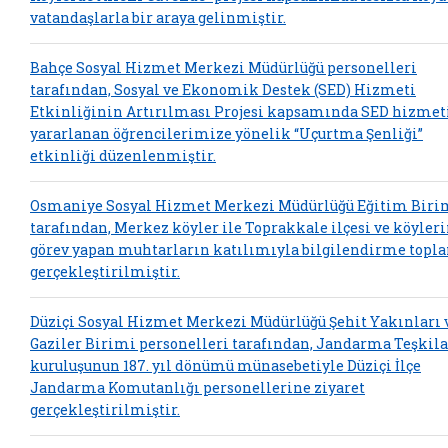
vatandaşlarla bir araya gelinmiştir.
Bahçe Sosyal Hizmet Merkezi Müdürlüğü personelleri
tarafından, Sosyal ve Ekonomik Destek (SED) Hizmeti
Etkinliğinin Artırılması Projesi kapsamında SED hizme
yararlanan öğrencilerimize yönelik “Uçurtma Şenliği”
etkinliği düzenlenmiştir.
Osmaniye Sosyal Hizmet Merkezi Müdürlüğü Eğitim Biri
tarafından, Merkez köyler ile Toprakkale ilçesi ve köyler
görev yapan muhtarların katılımıyla bilgilendirme topla
gerçekleştirilmiştir.
Düziçi Sosyal Hizmet Merkezi Müdürlüğü Şehit Yakınları 
Gaziler Birimi personelleri tarafından, Jandarma Teşkil
kuruluşunun 187. yıl dönümü münasebetiyle Düziçi İlçe
Jandarma Komutanlığı personellerine ziyaret
gerçekleştirilmiştir.