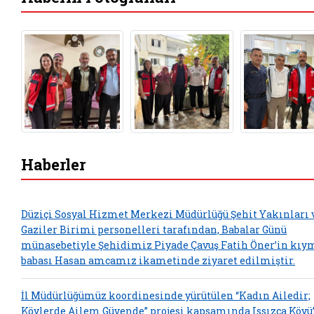
Haberler
Düziçi Sosyal Hizmet Merkezi Müdürlüğü Şehit Yakınları 
Gaziler Birimi personelleri tarafından, Babalar Günü
münasebetiyle Şehidimiz Piyade Çavuş Fatih Öner’in kıy
babası Hasan amcamız ikametinde ziyaret edilmiştir.
İl Müdürlüğümüz koordinesinde yürütülen “Kadın Ailedir;
Köylerde Ailem Güvende” projesi kapsamında Issızca Köyü