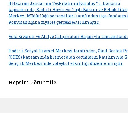
4 Haziran Jandarma Teşkilatının Kuruluş Yıl Dönümü
kapsamında, Kadirli Huzurevi Yaşlı Bakım ve Rehabilita
Merkezi Müdürlüğü personelleri tarafından İlçe Jandarm
Komutanlığına ziyaret gerçekleştirilmiştir.
Vefa Ziyareti ve Atölye Çalışmaları Başarıyla Tamamland
Kadirli Sosyal Hizmet Merkezi tarafından, Okul Destek Pr
(ODES) kapsamında hizmet alan çocukların katılımıyla K
Gençlik Merkezi’nde voleybol etkinliği düzenlenmiştir.
Hepsini Görüntüle