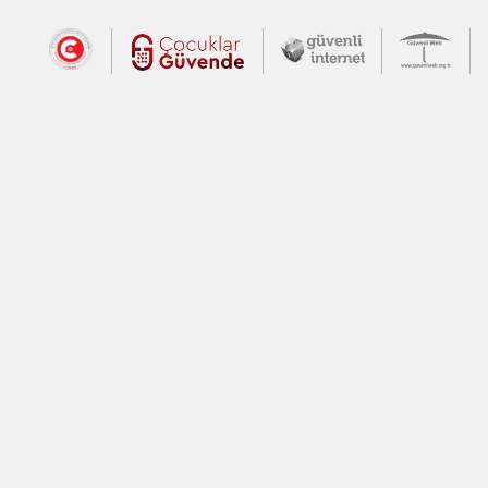
Dış Bağlantılar
Cumhurbaşkanlığı İletişim Merkezi (CİM
Çocuklar Güvende (yeni 
Güvenli İnte
Güv