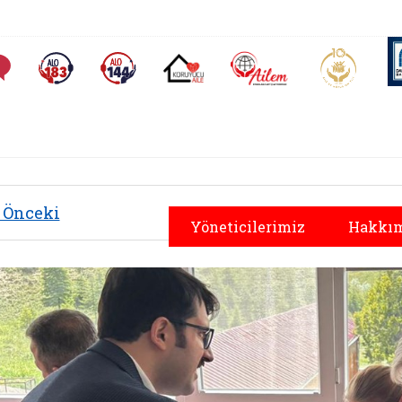
AİLEM İletişim Merkezi
Aile ve 
Sıkça Sorulan Sorular
Alo 183 (yeni sekmede açılır)
Alo 144 (yeni sekmede açılır)
Koruyucu Aile (yeni sekmede açılır)
Önceki
Yöneticilerimiz
Hakkım