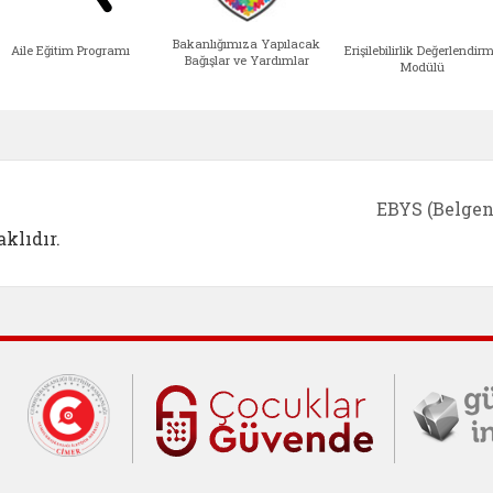
Bakanlığımıza Yapılacak
Aile Eğitim Programı
Erişilebilirlik Değerlendir
Bağışlar ve Yardımlar
Modülü
e açılır)
enim Ailem (yeni sekmede açılır)
Aile Eğitim Programı (yeni sekmede açılır
Bakanlığımıza Yapılacak 
Erişile
EBYS (Belgen
klıdır.
Cumhurbaşkanlığı İletişim Merkezi (C
Çocuklar Gü