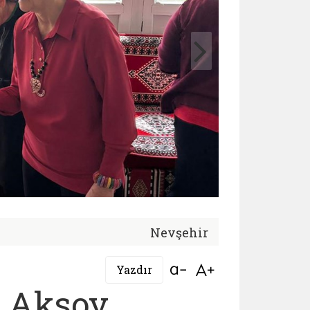
Nevşehir
Bağlantıyı aç
Bağlantıyı aç
Yazdır
 Aksoy