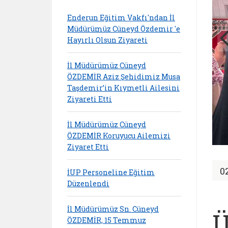
Enderun Eğitim Vakfı'ndan İl
Müdürümüz Cüneyd Özdemir 'e
Hayırlı Olsun Ziyareti
İl Müdürümüz Cüneyd
ÖZDEMİR Aziz Şehidimiz Musa
Taşdemir’in Kıymetli Ailesini
Ziyareti Etti
İl Müdürümüz Cüneyd
ÖZDEMİR Koruyucu Ailemizi
Ziyaret Etti
0
İUP Personeline Eğitim
Düzenlendi
İl Müdürümüz Sn. Cüneyd
Ü
ÖZDEMİR, 15 Temmuz