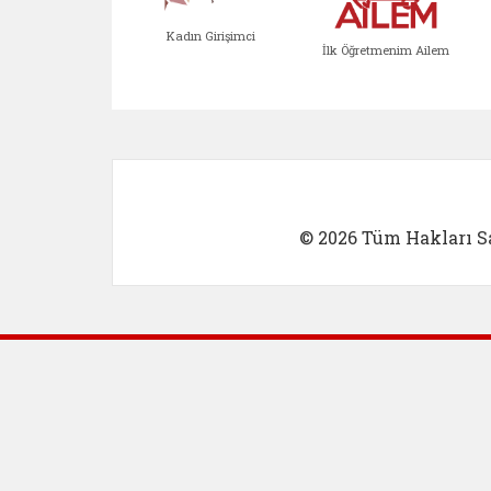
Kadın Girişimci
İlk Öğretmenim Ailem
Kadın Girişimci (yeni sekmed
İlk Öğretm
© 2026 Tüm Hakları Sa
Dış Bağlantılar