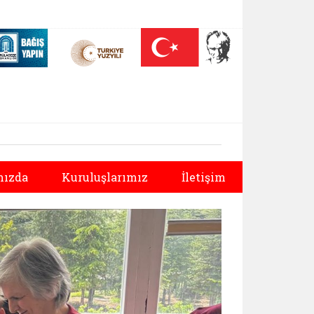
 (yeni sekmede açılır)
Nüfus On Yılı (yeni sekmede açılır)
Darülaceze bağış sayfası (yeni sekmede açılır)
Sonraki
ızda
Kuruluşlarımız
İletişim