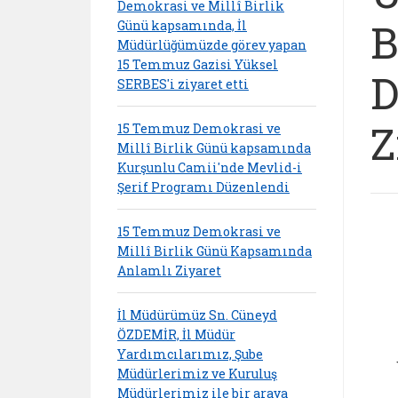
Demokrasi ve Millî Birlik
B
Günü kapsamında, İl
Müdürlüğümüzde görev yapan
15 Temmuz Gazisi Yüksel
D
SERBES'i ziyaret etti
Z
15 Temmuz Demokrasi ve
Millî Birlik Günü kapsamında
Kurşunlu Camii'nde Mevlid-i
Şerif Programı Düzenlendi
15 Temmuz Demokrasi ve
Millî Birlik Günü Kapsamında
Anlamlı Ziyaret
İl Müdürümüz Sn. Cüneyd
ÖZDEMİR, İl Müdür
Yardımcılarımız, Şube
Müdürlerimiz ve Kuruluş
Müdürlerimiz ile bir araya