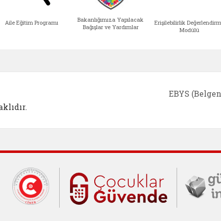
Bakanlığımıza Yapılacak
Aile Eğitim Programı
Erişilebilirlik Değerlendir
Bağışlar ve Yardımlar
Modülü
e açılır)
enim Ailem (yeni sekmede açılır)
Aile Eğitim Programı (yeni sekmede açılır
Bakanlığımıza Yapılacak 
Erişile
EBYS (Belgen
klıdır.
Cumhurbaşkanlığı İletişim Merkezi (C
Çocuklar Gü