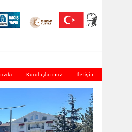
 (yeni sekmede açılır)
Nüfus On Yılı (yeni sekmede açılır)
Darülaceze bağış sayfası (yeni sekmede açılır)
Sonraki
ızda
Kuruluşlarımız
İletişim