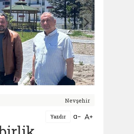
Nevşehir
Bağlantıyı aç
Bağlantıyı aç
Yazdır
irlik,