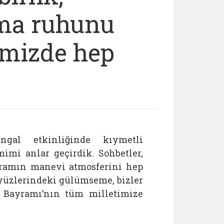
şma ruhunu
mizde hep
gal etkinliğinde kıymetli
imi anlar geçirdik. Sohbetler,
ayramın manevi atmosferini hep
 yüzlerindeki gülümseme, bizler
n Bayramı’nın tüm milletimize