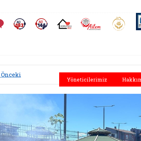
AİLEM İletişim Merkezi
Aile ve 
Sıkça Sorulan Sorular
Alo 183 (yeni sekmede açılır)
Alo 144 (yeni sekmede açılır)
Koruyucu Aile (yeni sekmede açılır)
Önceki
Yöneticilerimiz
Hakkım