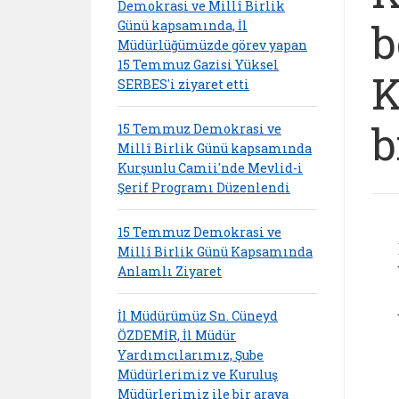
Demokrasi ve Millî Birlik
b
Günü kapsamında, İl
Müdürlüğümüzde görev yapan
15 Temmuz Gazisi Yüksel
K
SERBES'i ziyaret etti
b
15 Temmuz Demokrasi ve
Millî Birlik Günü kapsamında
Kurşunlu Camii'nde Mevlid-i
Şerif Programı Düzenlendi
15 Temmuz Demokrasi ve
Millî Birlik Günü Kapsamında
Anlamlı Ziyaret
İl Müdürümüz Sn. Cüneyd
ÖZDEMİR, İl Müdür
Yardımcılarımız, Şube
Müdürlerimiz ve Kuruluş
Müdürlerimiz ile bir araya