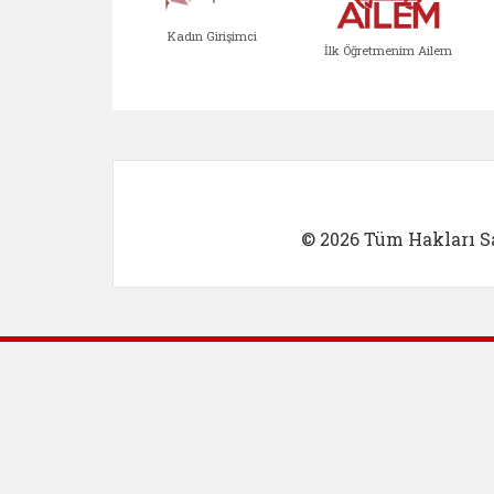
Kadın Girişimci
İlk Öğretmenim Ailem
Kadın Girişimci (yeni sekmed
İlk Öğretm
© 2026 Tüm Hakları Sa
Dış Bağlantılar