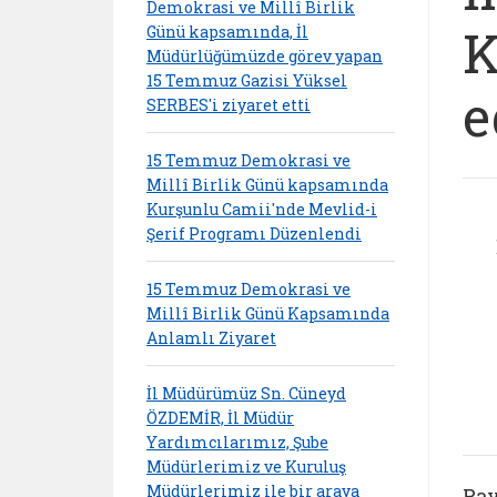
Demokrasi ve Millî Birlik
K
Günü kapsamında, İl
Müdürlüğümüzde görev yapan
15 Temmuz Gazisi Yüksel
e
SERBES'i ziyaret etti
15 Temmuz Demokrasi ve
Millî Birlik Günü kapsamında
Kurşunlu Camii'nde Mevlid-i
Şerif Programı Düzenlendi
15 Temmuz Demokrasi ve
Millî Birlik Günü Kapsamında
Anlamlı Ziyaret
İl Müdürümüz Sn. Cüneyd
ÖZDEMİR, İl Müdür
Yardımcılarımız, Şube
Müdürlerimiz ve Kuruluş
Müdürlerimiz ile bir araya
Pay