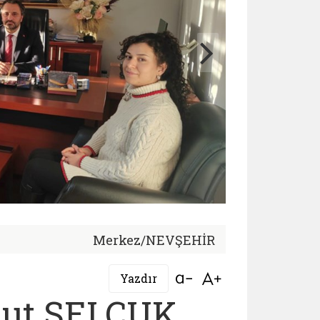
Merkez/NEVŞEHİR
Bağlantıyı aç
Bağlantıyı aç
Yazdır
ut SELÇUK