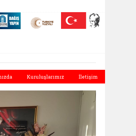
 (yeni sekmede açılır)
Nüfus On Yılı (yeni sekmede açılır)
Darülaceze bağış sayfası (yeni sekmede açılır)
Sonraki
ızda
Kuruluşlarımız
İletişim