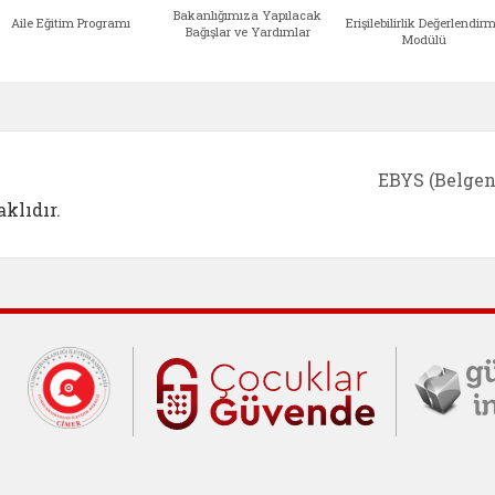
Bakanlığımıza Yapılacak
Aile Eğitim Programı
Erişilebilirlik Değerlendir
Bağışlar ve Yardımlar
Modülü
e açılır)
enim Ailem (yeni sekmede açılır)
Aile Eğitim Programı (yeni sekmede açılır
Bakanlığımıza Yapılacak 
Erişile
EBYS (Belgen
klıdır.
Cumhurbaşkanlığı İletişim Merkezi (C
Çocuklar Gü