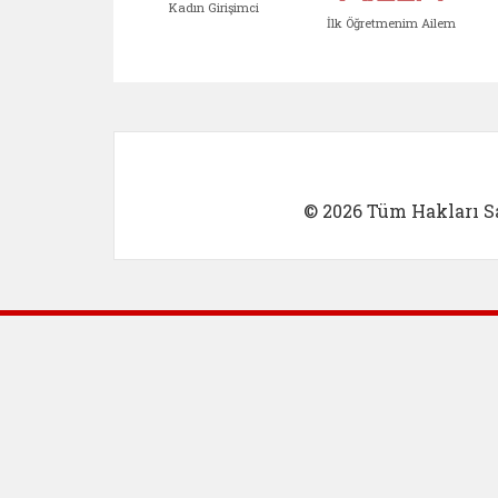
Kadın Girişimci
İlk Öğretmenim Ailem
Kadın Girişimci (yeni sekmed
İlk Öğretm
© 2026 Tüm Hakları Sa
Dış Bağlantılar