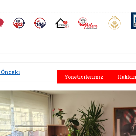
AİLEM İletişim Merkezi
Aile ve 
Sıkça Sorulan Sorular
Alo 183 (yeni sekmede açılır)
Alo 144 (yeni sekmede açılır)
Koruyucu Aile (yeni sekmede açılır)
Önceki
Yöneticilerimiz
Hakkım