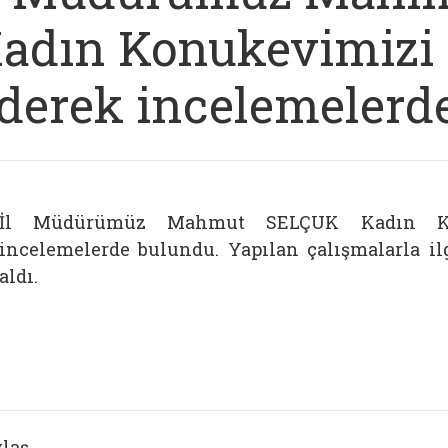
adın Konukevimizi 
derek incelemelerd
İl Müdürümüz Mahmut SELÇUK Kadın Kon
incelemelerde bulundu. Yapılan çalışmalarla i
aldı.
laş