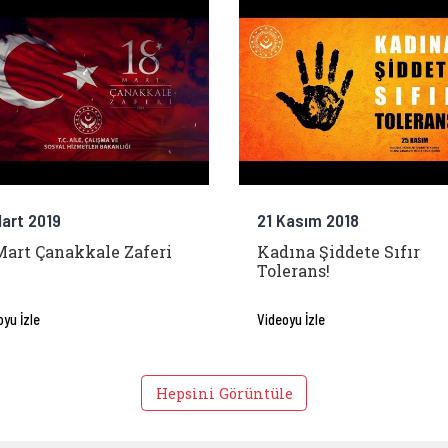
Mart 2019
21 Kasım 2018
Mart Çanakkale Zaferi
Kadına Şiddete Sıfır
Tolerans!
oyu İzle
Videoyu İzle
Hepsini Görüntüle