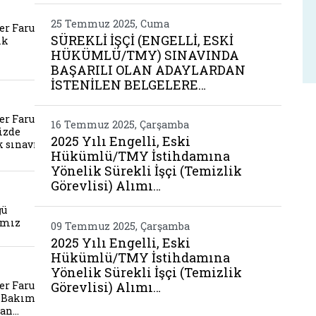
muz sayin omer faruk ergun cocuklara yonelik hi
25 Temmuz 2025, Cuma
er Faruk
SÜREKLİ İŞÇİ (ENGELLİ, ESKİ
ik
HÜKÜMLÜ/TMY) SINAVINDA
BAŞARILI OLAN ADAYLARDAN
İSTENİLEN BELGELERE…
Be
umuz sayin omer faruk ergun hukuk birimimizde g
er Faruk
16 Temmuz 2025, Çarşamba
izde
2025 Yılı Engelli, Eski
k sınavı…
Hükümlü/TMY İstihdamına
Yönelik Sürekli İşçi (Temizlik
Görevlisi) Alımı…
yi il mudurlugu degerlendirme toplantimiz
ğü
ımız
09 Temmuz 2025, Çarşamba
2025 Yılı Engelli, Eski
Hükümlü/TMY İstihdamına
muz sayin omer faruk ergun engelsiz yasam bakim
Yönelik Sürekli İşçi (Temizlik
er Faruk
Görevlisi) Alımı…
 Bakım,
Dan…