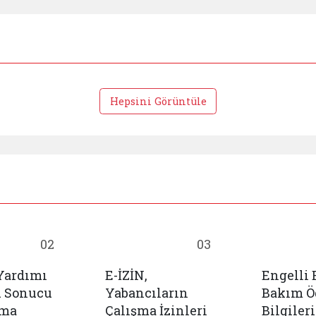
Hepsini Görüntüle
02
03
Yardımı
E-İZİN,
Engelli
u Sonucu
Yabancıların
Bakım 
ama
Çalışma İzinleri
Bilgileri