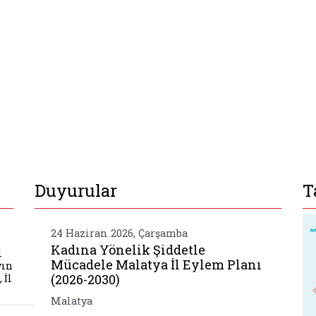
Duyurular
T
 aile ve sosyal hizmetler il muduru sayin mehmet
24 Haziran 2026, Çarşamba
Kadına Yönelik Şiddetle
l
Mücadele Malatya İl Eylem Planı
yın
(2026-2030)
 İl
Malatya