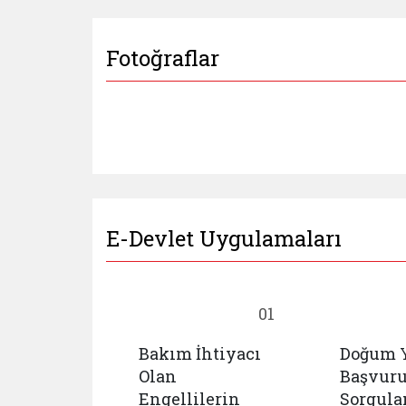
Fotoğraflar
E-Devlet Uygulamaları
18
01
Bakım İhtiyacı
Doğum 
cu
Olan
Başvur
mlar
Engellilerin
Sorgul