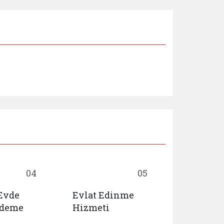
04
05
 Evde
Evlat Edinme
Huzurevl
Ödeme
Hizmeti
Yaşlı Ba
Rehabili