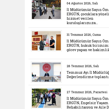
Belgeyi aç: il muduru
04 Ağustos 2026, Salı
İl Müdürümüz Sayın Öm
ERGÜN, çocuklara yönel
hizmet verilen
kuruluşlarımıza…
Belgeyi aç: il mudur
31 Temmuz 2026, Cuma
İl Müdürümüz Sayın Öm
ERGÜN, hukuk birimim
görev yapan ve hakimli
Belgeyi aç: temmuz a
28 Temmuz 2026, Salı
Temmuz Ayı İl Müdürlü
Değerlendirme toplant
Belgeyi aç: il muduru
27 Temmuz 2026, Pazartesi
İl Müdürümüz Sayın Öm
ERGÜN, Engelsiz Yaşam
Rehabilitasyon ve Aile 