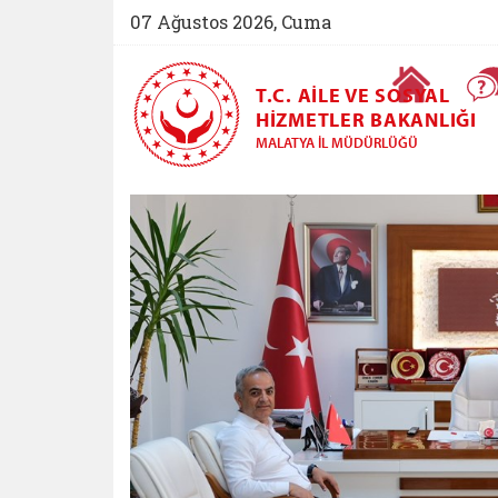
07 Ağustos 2026, Cuma
Ana Sayfa
T.C. AILE VE SOSYAL
HIZMETLER BAKANLIĞI
MALATYA İL MÜDÜRLÜĞÜ
Malatya Aile ve Sos
Öne Çıkan Haberler Slayt G