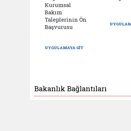
 İhbar
Kurumsal
u ve
Bakım
istemi
Taleplerinin Ön
UYGULAM
Başvurusu
AYA GİT
UYGULAMAYA GİT
Bakanlık Bağlantıları