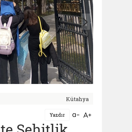
Kütahya
Bağlantıyı aç
Bağlantıyı aç
Yazdır
te Şehitlik