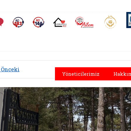
AİLEM İletişim Merkezi
Aile ve 
Sıkça Sorulan Sorular
Alo 183 (yeni sekmede açılır)
Alo 144 (yeni sekmede açılır)
Koruyucu Aile (yeni sekmede açılır)
Önceki
Yöneticilerimiz
Hakkım