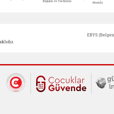
Bağışlar ve Yardımlar
Modülü
e açılır)
enim Ailem (yeni sekmede açılır)
Aile Eğitim Programı (yeni sekmede açılır
Bakanlığımıza Yapılacak 
Erişile
EBYS (Belgen
klıdır.
Cumhurbaşkanlığı İletişim Merkezi (C
Çocuklar Gü