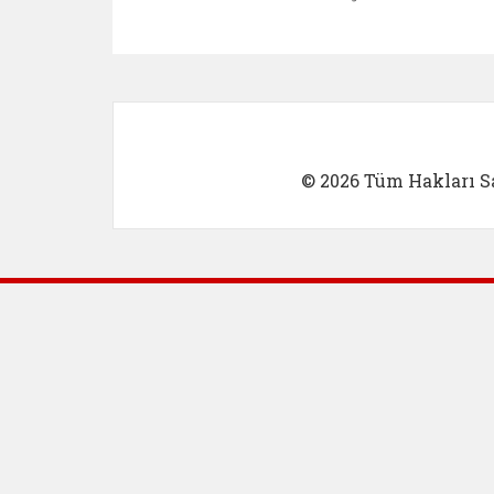
Kadın Girişimci (yeni sekmed
İlk Öğretm
© 2026 Tüm Hakları Sa
Dış Bağlantılar