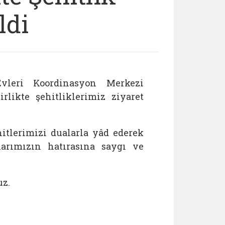
ldi
leri Koordinasyon Merkezi
likte şehitliklerimiz ziyaret
hitlerimizi dualarla yâd ederek
arımızın hatırasına saygı ve
uz.