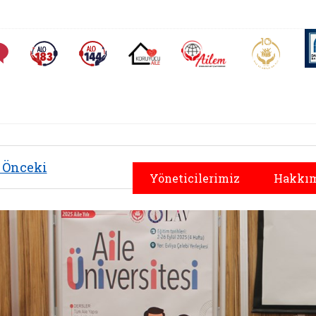
AİLEM İletişim Merkezi
Aile ve 
Sıkça Sorulan Sorular
Alo 183 (yeni sekmede açılır)
Alo 144 (yeni sekmede açılır)
Koruyucu Aile (yeni sekmede açılır)
Önceki
Yöneticilerimiz
Hakkım