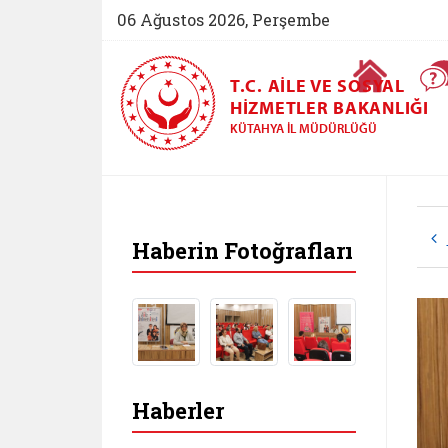
06 Ağustos 2026, Perşembe
Ana Sayfa
T.C. AILE VE SOSYAL
HIZMETLER BAKANLIĞI
KÜTAHYA İL MÜDÜRLÜĞÜ
Haberin Fotoğrafları
Haberler