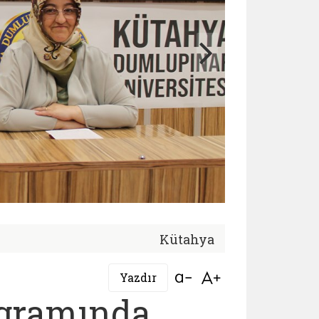
Kütahya
Bağlantıyı aç
Bağlantıyı aç
Yazdır
ogramında