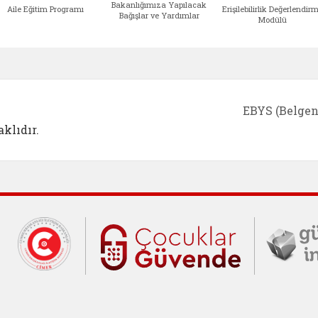
Bakanlığımıza Yapılacak
Aile Eğitim Programı
Erişilebilirlik Değerlendir
Bağışlar ve Yardımlar
Modülü
e açılır)
enim Ailem (yeni sekmede açılır)
Aile Eğitim Programı (yeni sekmede açılır
Bakanlığımıza Yapılacak 
Erişile
EBYS (Belgen
klıdır.
Cumhurbaşkanlığı İletişim Merkezi (C
Çocuklar Gü