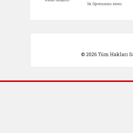
İlk Öğretmenim Ailem
Kadın Girişimci (yeni sekmed
İlk Öğretm
© 2026 Tüm Hakları Sa
Dış Bağlantılar