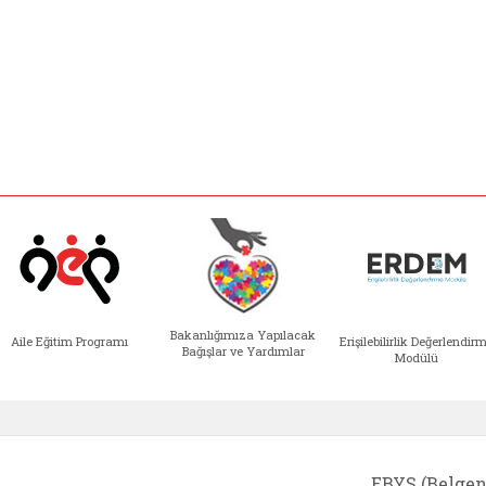
Bakanlığımıza Yapılacak
Aile Eğitim Programı
Erişilebilirlik Değerlendir
Bağışlar ve Yardımlar
Modülü
e açılır)
enim Ailem (yeni sekmede açılır)
Aile Eğitim Programı (yeni sekmede açılır
Bakanlığımıza Yapılacak 
Erişile
EBYS (Belgen