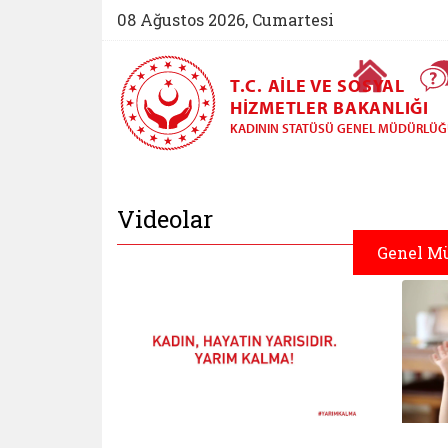
08 Ağustos 2026, Cumartesi
Ana Sayfa
T.C. AILE VE SOSYAL
HIZMETLER BAKANLIĞI
KADININ STATÜSÜ GENEL MÜDÜRLÜ
Kadının Statüsü Ge
Videolar
Genel M