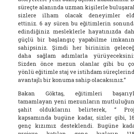
süreçte alanında uzman kişilerle buluşara
sizlere ilham olacak deneyimler el
ettiniz. 6 ay süren bu eğitimlerin sonund
edindiğiniz mesleklerle hayatınızda da
güçlü bir başlangıç yapabilme imkanı
sahipsiniz. Şimdi her birinizin gelece
daha sağlam adımlarla yürüyeceksini
Sizden önce mezun olanlar gibi bu ç
yönlü eğitimle staj ve istihdam süreçlerin
avantajlı bir konuma sahip olacaksınız.”
Bakan Göktaş, eğitimleri başarıy
tamamlayan yeni mezunların mutluluğu
şahit olduklarını belirterek, “ Pro
kapsamında bugüne kadar, sizler gibi, 1
genç kızımız desteklendi. Bugüne kad
projeye katılan genç kızların 118