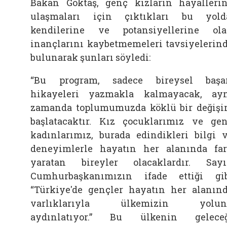
Bakan Göktaş, genç kızların hayalleri
ulaşmaları için çıktıkları bu yold
kendilerine ve potansiyellerine ol
inançlarını kaybetmemeleri tavsiyelerin
bulunarak şunları söyledi:
“Bu program, sadece bireysel başa
hikayeleri yazmakla kalmayacak, ay
zamanda toplumumuzda köklü bir değiş
başlatacaktır. Kız çocuklarımız ve ge
kadınlarımız, burada edindikleri bilgi 
deneyimlerle hayatın her alanında fa
yaratan bireyler olacaklardır. Say
Cumhurbaşkanımızın ifade ettiği gi
“Türkiye'de gençler hayatın her alanın
varlıklarıyla ülkemizin yolun
aydınlatıyor.” Bu ülkenin gelece