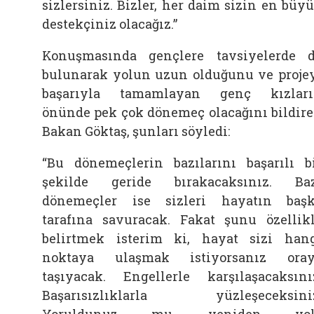
sizlersiniz. Bizler, her daim sizin en büy
destekçiniz olacağız.”
Konuşmasında gençlere tavsiyelerde 
bulunarak yolun uzun olduğunu ve proje
başarıyla tamamlayan genç kızlar
önünde pek çok dönemeç olacağını bildir
Bakan Göktaş, şunları söyledi:
“Bu dönemeçlerin bazılarını başarılı b
şekilde geride bırakacaksınız. Ba
dönemeçler ise sizleri hayatın baş
tarafına savuracak. Fakat şunu özellik
belirtmek isterim ki, hayat sizi han
noktaya ulaşmak istiyorsanız ora
taşıyacak. Engellerle karşılaşacaksını
Başarısızlıklarla yüzleşeceksini
Yoruldunuz mu, yeniden yol