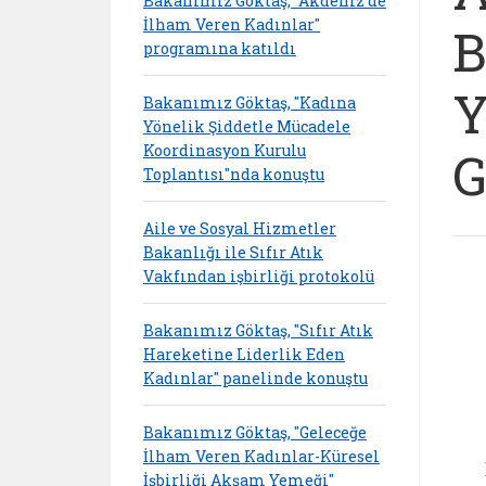
Bakanımız Göktaş, "Akdeniz'de
İlham Veren Kadınlar"
B
programına katıldı
Y
Bakanımız Göktaş, "Kadına
Yönelik Şiddetle Mücadele
Koordinasyon Kurulu
G
Toplantısı"nda konuştu
Aile ve Sosyal Hizmetler
Bakanlığı ile Sıfır Atık
Vakfından işbirliği protokolü
Bakanımız Göktaş, "Sıfır Atık
Hareketine Liderlik Eden
Kadınlar" panelinde konuştu
Bakanımız Göktaş, "Geleceğe
İlham Veren Kadınlar-Küresel
İşbirliği Akşam Yemeği"