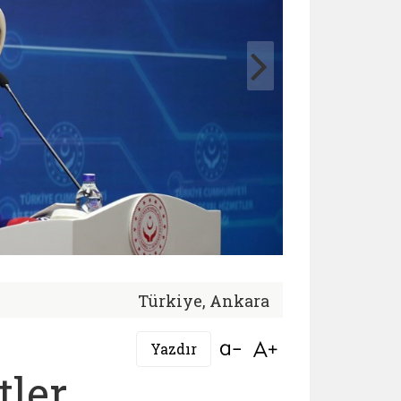
Türkiye, Ankara
Bağlantıyı aç
Bağlantıyı aç
Yazdır
tler