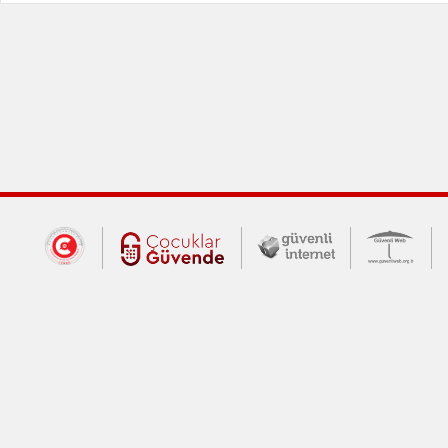
Dış Bağlantılar
Cumhurbaşkanlığı İletişim Merkezi (CİM
Çocuklar Güvende (yeni 
Güvenli İnte
Güv