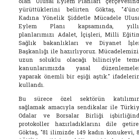
olan "Ulusal Eylem Planları" çerçevesin
yürüttüklerini belirten Göktaş, "4'ün
Kadına Yönelik Şiddetle Mücadele Ulus
Eylem Planı kapsamında, yıllı
planlarımızı Adalet, İçişleri, Milli Eğiti
Sağlık bakanlıkları ve Diyanet İşle
Başkanlığı ile hazırlıyoruz. Mücadelemiz
uzun soluklu olacağı bilinciyle tem
kanunlarımızda yasal düzenlemele
yaparak önemli bir eşiği aştık." ifadeleri
kullandı.
Bu sürece özel sektörün katılımı
sağlamak amacıyla sendikalar ile Türki
Odalar ve Borsalar Birliği işbirliğin
protokoller hazırladıklarını dile getir
Göktaş, "81 ilimizde 149 kadın konukevi, 