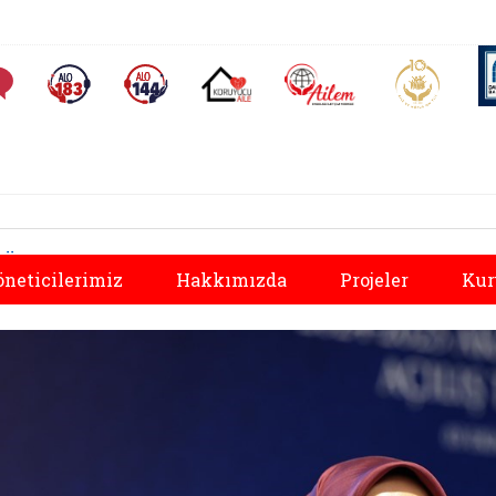
AİLEM İletişim Merkezi
Aile ve 
Sıkça Sorulan Sorular
Alo 183 (yeni sekmede açılır)
Alo 144 (yeni sekmede açılır)
Koruyucu Aile (yeni sekmede açılır)
Önceki
öneticilerimiz
Hakkımızda
Projeler
Kur