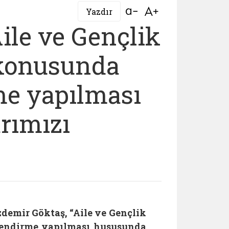
Bağlantıyı aç
Bağlantıyı aç
Yazdır
ile ve Gençlik
 konusunda
me yapılması
rımızı
demir Göktaş, “Aile ve Gençlik
lendirme yapılması hususunda