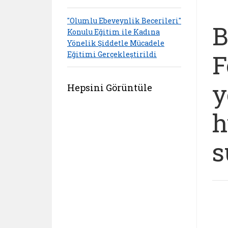
"Olumlu Ebeveynlik Becerileri"
B
Konulu Eğitim ile Kadına
Yönelik Şiddetle Mücadele
F
Eğitimi Gerçekleştirildi
y
Hepsini Görüntüle
h
s