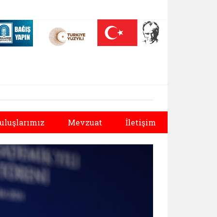
 (yeni sekmede açılır)
Nüfus On Yılı (yeni sekmede açılır)
Darülaceze bağış sayfası (yeni sekmede açılır)
Sonraki
uluşlarımız
Mevzuat
İletişim