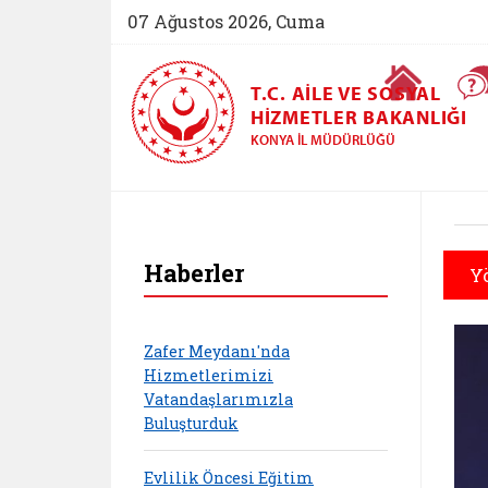
07 Ağustos 2026, Cuma
Ana Sayfa
T.C. AILE VE SOSYAL
HIZMETLER BAKANLIĞI
KONYA İL MÜDÜRLÜĞÜ
Haberler
Y
Zafer Meydanı'nda
Hizmetlerimizi
Vatandaşlarımızla
Buluşturduk
Evlilik Öncesi Eğitim