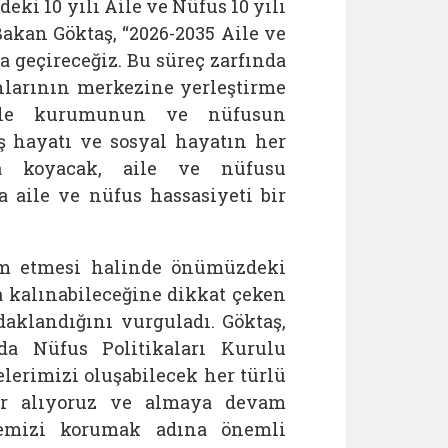
i 10 yılı Aile ve Nüfus 10 yılı
Bakan Göktaş, “2026-2035 Aile ve
 geçireceğiz. Bu süreç zarfında
anlarının merkezine yerleştirme
aile kurumunun ve nüfusun
iş hayatı ve sosyal hayatın her
a koyacak, aile ve nüfusu
aile ve nüfus hassasiyeti bir
am etmesi halinde önümüzdeki
a kalınabileceğine dikkat çeken
aklandığını vurguladı. Göktaş,
da Nüfus Politikaları Kurulu
lerimizi oluşabilecek her türlü
er alıyoruz ve almaya devam
yemizi korumak adına önemli