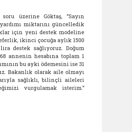
 soru üzerine Göktaş, “Sayın
yardımı miktarını güncelledik
uklar için yeni destek modeline
eferlik, ikinci çocuğa aylık 1500
 lira destek sağlıyoruz. Doğum
268 annenin hesabına toplam 1
ımının bu ayki ödemesini ise 31
z. Bakanlık olarak aile olmayı
yla sağlıklı, bilinçli aileleri
eğimizi vurgulamak isterim.”