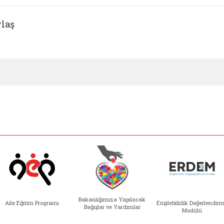
laş
Bakanlığımıza Yapılacak
Aile Eğitim Programı
Erişilebilirlik Değerlendir
Bağışlar ve Yardımlar
Modülü
e açılır)
enim Ailem (yeni sekmede açılır)
Aile Eğitim Programı (yeni sekmede açılır
Bakanlığımıza Yapılacak 
Erişile