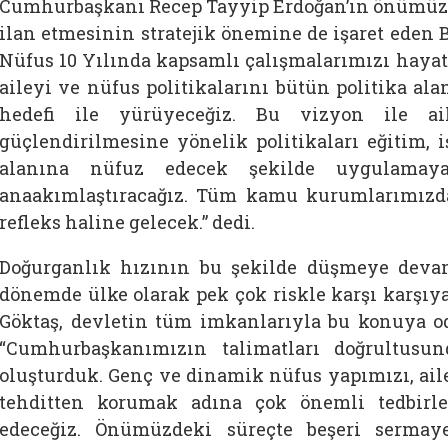
Cumhurbaşkanı Recep Tayyip Erdoğan’ın önümüzdek
ilan etmesinin stratejik önemine de işaret eden 
Nüfus 10 Yılında kapsamlı çalışmalarımızı hayata
aileyi ve nüfus politikalarını bütün politika al
hedefi ile yürüyeceğiz. Bu vizyon ile 
güçlendirilmesine yönelik politikaları eğitim, 
alanına nüfuz edecek şekilde uygulamay
anaakımlaştıracağız. Tüm kamu kurumlarımızda 
refleks haline gelecek.” dedi.
Doğurganlık hızının bu şekilde düşmeye dev
dönemde ülke olarak pek çok riskle karşı karşıy
Göktaş, devletin tüm imkanlarıyla bu konuya od
“Cumhurbaşkanımızın talimatları doğrultusun
oluşturduk. Genç ve dinamik nüfus yapımızı, aile
tehditten korumak adına çok önemli tedbirl
edeceğiz. Önümüzdeki süreçte beşeri serma