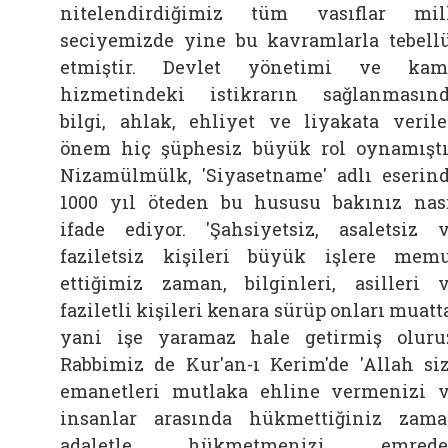
nitelendirdiğimiz tüm vasıflar mil
seciyemizde yine bu kavramlarla tebell
etmiştir. Devlet yönetimi ve kam
hizmetindeki istikrarın sağlanmasın
bilgi, ahlak, ehliyet ve liyakata veril
önem hiç şüphesiz büyük rol oynamıştı
Nizamülmülk, 'Siyasetname' adlı eserin
1000 yıl öteden bu hususu bakınız nas
ifade ediyor. 'Şahsiyetsiz, asaletsiz 
faziletsiz kişileri büyük işlere mem
ettiğimiz zaman, bilginleri, asilleri 
faziletli kişileri kenara sürüp onları muatt
yani işe yaramaz hale getirmiş oluru
Rabbimiz de Kur'an-ı Kerim'de 'Allah si
emanetleri mutlaka ehline vermenizi 
insanlar arasında hükmettiğiniz zam
adaletle hükmetmenizi emreder