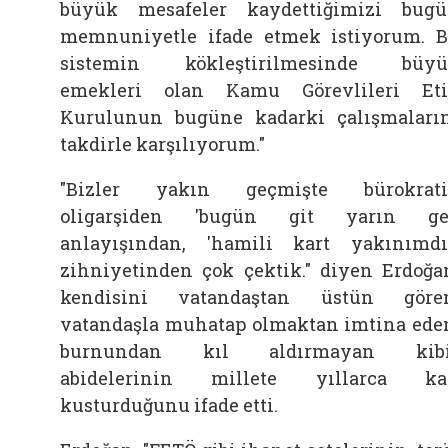
büyük mesafeler kaydettiğimizi bug
memnuniyetle ifade etmek istiyorum. 
sistemin kökleştirilmesinde büyü
emekleri olan Kamu Görevlileri Et
Kurulunun bugüne kadarki çalışmaları
takdirle karşılıyorum."
"Bizler yakın geçmişte bürokrati
oligarşiden 'bugün git yarın gel
anlayışından, 'hamili kart yakınımdı
zihniyetinden çok çektik." diyen Erdoğa
kendisini vatandaştan üstün göre
vatandaşla muhatap olmaktan imtina ede
burnundan kıl aldırmayan kibi
abidelerinin millete yıllarca ka
kusturduğunu ifade etti.