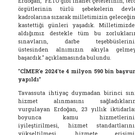
Erdoğan, "FETÖ gibi ihanet çetelerinin, ter
örgütlerinin türlü şebekelerin devl
kadrolarına sızarak milletimizin geleceği
kastettiği günleri yaşadık. Milletimizd
aldığımız destekle tüm bu zorlukları
sınavların, darbe teşebbüslerini
üstesinden alnımızın akıyla gelme
başardık." açıklamasında bulundu.
"CİMER'e 2024'te 4 milyon 590 bin başvu
yapıldı"
Tavassuta ihtiyaç duymadan birinci sın
hizmet alınmasını sağladıkların
vurgulayan Erdoğan, 23 yıllık iktidarla
boyunca kamu hizmetlerini
iyileştirilmesi, hizmet standartların
yükseltilmesi, hizmete erişimi