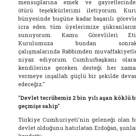
mensuplarına emek ve gayretlerind
ötürü teşekkürlerimi iletiyorum. Kur
bünyesinde bugüne kadar başarılı görevl
icra eden tüm üyelerimize şükranları
sunuyorum. Kamu Görevlileri Eti
Kurulumuza bundan sonrak
çalışmalarında Rabbimden muvaffakiyetl
niyaz ediyorum. Cumhurbaşkanı olar
kendilerine gereken desteği her zam
vermeye inşallah güçlü bir şekilde dev
edeceğiz."
"Devlet tecrübemiz 2 bin yılı aşan köklü b
geçmişe sahip"
Türkiye Cumhuriyeti'nin geleneği olan b
devlet olduğunu hatırlatan Erdoğan, şunla
kaydetti: