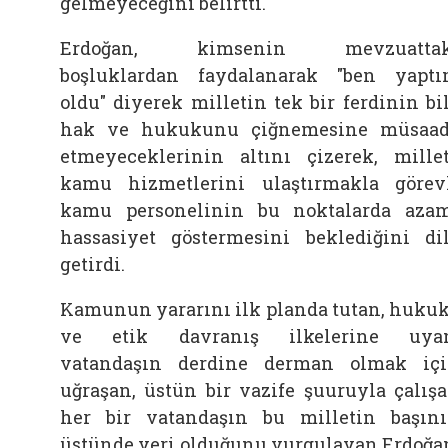
gelmeyeceğini belirtti.
Erdoğan, kimsenin mevzuattak
boşluklardan faydalanarak "ben yapt
oldu" diyerek milletin tek bir ferdinin bi
hak ve hukukunu çiğnemesine müsaa
etmeyeceklerinin altını çizerek, mille
kamu hizmetlerini ulaştırmakla görev
kamu personelinin bu noktalarda aza
hassasiyet göstermesini beklediğini di
getirdi.
Kamunun yararını ilk planda tutan, huku
ve etik davranış ilkelerine uyan
vatandaşın derdine derman olmak iç
uğraşan, üstün bir vazife şuuruyla çalış
her bir vatandaşın bu milletin başın
üstünde yeri olduğunu vurgulayan Erdoğa