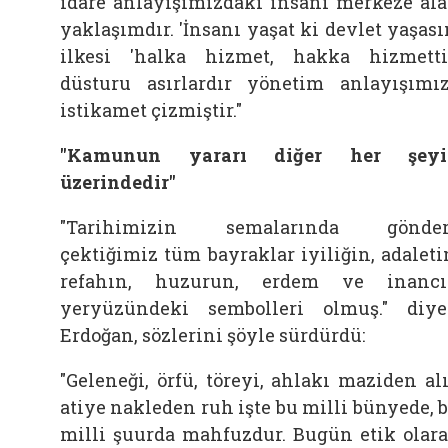
idare anlayışımızdaki insanı merkeze al
yaklaşımdır. 'İnsanı yaşat ki devlet yaşası
ilkesi 'halka hizmet, hakka hizmetti
düsturu asırlardır yönetim anlayışımı
istikamet çizmiştir."
"Kamunun yararı diğer her şeyi
üzerindedir"
"Tarihimizin semalarında gönder
çektiğimiz tüm bayraklar iyiliğin, adaleti
refahın, huzurun, erdem ve inanc
yeryüzündeki sembolleri olmuş." diy
Erdoğan, sözlerini şöyle sürdürdü:
"Geleneği, örfü, töreyi, ahlakı maziden al
atiye nakleden ruh işte bu milli bünyede, 
milli şuurda mahfuzdur. Bugün etik olar