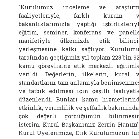
"Kurulumuz inceleme ve araştırm
faaliyetleriyle, farklı kurum v
bakanlıklarımızla yaptığı işbirlikleriy
eğitim, seminer, konferans ve panell
marifetiyle ülkemizde etik bilinc
yerleşmesine katkı sağlıyor. Kurulum
tarafından geçtiğimiz yıl toplam 228 bin 9
kamu görevlisine etik merkezli eğitiml
verildi. Değerlerin, ilkelerin, kural 
standartların tam anlamıyla benimsenme
ve tatbik edilmesi için çeşitli faaliyetl
düzenlendi. Bunları kamu hizmetlerin
etkinlik, verimlilik ve şeffaflık bakımınd
çok değerli gördüğümün bilinmesi
isterim. Kurul Başkanımız Zerrin Hanım'
Kurul Üyelerimize, Etik Kurulumuzun t