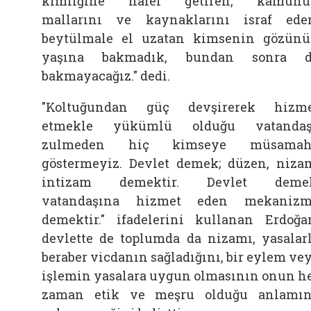
kimliğine halel getiren, kamunu
mallarını ve kaynaklarını israf ede
beytülmale el uzatan kimsenin gözün
yaşına bakmadık, bundan sonra d
bakmayacağız." dedi.
"Koltuğundan güç devşirerek hizm
etmekle yükümlü olduğu vatandaş
zulmeden hiç kimseye müsamah
göstermeyiz. Devlet demek; düzen, niza
intizam demektir. Devlet demek
vatandaşına hizmet eden mekanizm
demektir." ifadelerini kullanan Erdoğa
devlette de toplumda da nizamı, yasalar
beraber vicdanın sağladığını, bir eylem ve
işlemin yasalara uygun olmasının onun h
zaman etik ve meşru olduğu anlamı