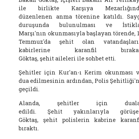
ile birlikte
Karşıya Mezarlığınd
düzenlenen anma törenine katıldı.
Say
duruşunda bulunulması ve İstikla
Marşı'nın okunmasıyla başlayan törende, 
Temmuz'da
şehit
olan vatandaşlar
kabirlerine karanfil bıraka
Göktaş,
şehit
aileleri ile sohbet etti.
Şehitler için Kur'an-ı Kerim okunması 
dua edilmesinin ardından, Polis Şehitliği'
geçildi.
Alanda, şehitler için duala
edildi.
Şehit
yakınlarıyla görüş
Göktaş,
şehit
polislerin kabrine karanf
bıraktı.