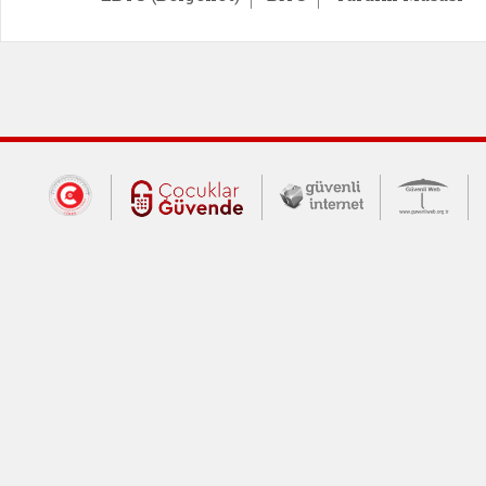
Dış Bağlantılar
Cumhurbaşkanlığı İletişim Merkezi (CİM
Çocuklar Güvende (yeni 
Güvenli İnte
Güv