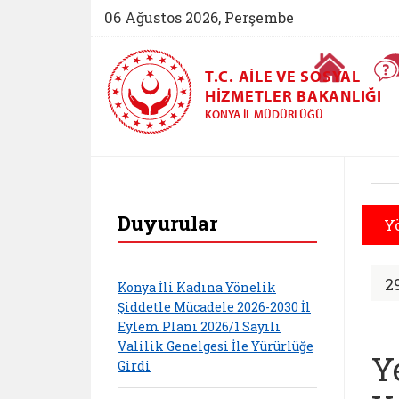
06 Ağustos 2026, Perşembe
Ana Sayfa
T.C. AILE VE SOSYAL
HIZMETLER BAKANLIĞI
KONYA İL MÜDÜRLÜĞÜ
Konya Aile ve Sosy
Duyurular
Y
2
Konya İli Kadına Yönelik
Şiddetle Mücadele 2026-2030 İl
Eylem Planı 2026/1 Sayılı
Valilik Genelgesi İle Yürürlüğe
Y
Girdi