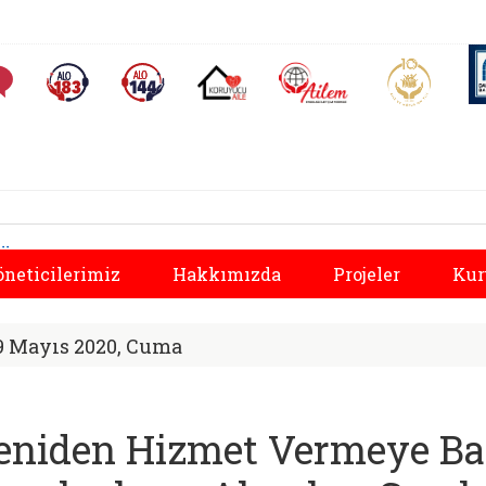
AİLEM İletişim Merkezi
Aile ve 
Sıkça Sorulan Sorular
Alo 183 (yeni sekmede açılır)
Alo 144 (yeni sekmede açılır)
Koruyucu Aile (yeni sekmede açılır)
al Hizmetler İl Müd
Önceki
öneticilerimiz
Hakkımızda
Projeler
Kur
9 Mayıs 2020, Cuma
eniden Hizmet Vermeye Ba