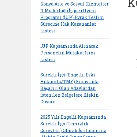
K
Konya Aile ve Sosyal Hizmetler
İl Müdürlüğü İşgücü Uyum
Programı (İUP) Evrak Teslim
Sürecine Hak Kazananlar
Listesi
İUP Kapsamında Alınacak
Personelin Mülakat İsim
Listesi
Sürekli İşçi (Engelli, Eski
Hükümlü/TMY) Sınavında
Başarılı Olan Adaylardan
İstenilen Belgelere İlişkin
Duyuru
2025 Yılı Engelli Kapsamında
Sürekli İşçi (Temizlik
Görevlisi) Olarak İstihdamına