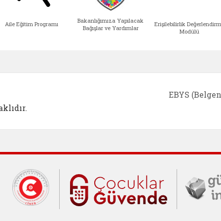
Bakanlığımıza Yapılacak
Aile Eğitim Programı
Erişilebilirlik Değerlendir
Bağışlar ve Yardımlar
Modülü
e açılır)
enim Ailem (yeni sekmede açılır)
Aile Eğitim Programı (yeni sekmede açılır
Bakanlığımıza Yapılacak 
Erişile
EBYS (Belgen
klıdır.
Cumhurbaşkanlığı İletişim Merkezi (C
Çocuklar Gü