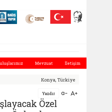
 (yeni sekmede açılır)
Nüfus On Yılı (yeni sekmede açılır)
Darülaceze bağış sayfası (yeni sekmede açılır)
ürlüğü | Yeniden Hi
Sonraki
uluşlarımız
Mevzuat
İletişim
Konya, Türkiye
Bağlantıyı aç
Bağlantıyı aç
Yazdır
şlayacak Özel