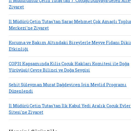
İl Müdürümüz Çetin Tutaş’tan 7. Çocuğu Dünyaya Gelen Aile
Ziyaret
İl Müdürü Çetin Tutaş'tan Saraç Mehmet Çok Amaçlı Topl
Merkezi'ne Ziyaret
Koruma ve Bakım Altındaki Bireylerle Meyve Fidanı Dik
Etkinliği
COP31 Kapsamında Kilis Çocuk Hakları Komitesi ile Doğa
Yürüyüşü | Çevre Bilinci ve Doğa Sevgisi
Şehit Süleyman Murat Dağdeviren İçin Mevlid Programı
Düzenlendi
İl Müdürü Çetin Tutaş'tan İlk Kabul Yedi Aralık Çocuk Evler
Sitesi'ne Ziyaret