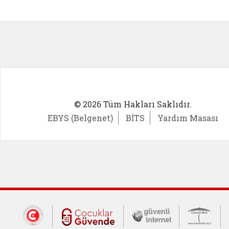
Kadın Girişimci (yeni sekmede açıl
İlk Öğ
© 2026 Tüm Hakları Saklıdır.
EBYS (Belgenet)
BİTS
Yardım Masası
Dış Bağlantılar
Cumhurbaşkanlığı İletişim Merkezi (CİM
Çocuklar Güvende (yeni 
Güvenli İnte
Güv