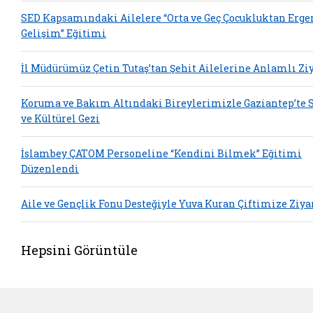
SED Kapsamındaki Ailelere “Orta ve Geç Çocukluktan Erge
Gelişim” Eğitimi
İl Müdürümüz Çetin Tutaş’tan Şehit Ailelerine Anlamlı Zi
Koruma ve Bakım Altındaki Bireylerimizle Gaziantep’te 
ve Kültürel Gezi
İslambey ÇATOM Personeline “Kendini Bilmek” Eğitimi
Düzenlendi
Aile ve Gençlik Fonu Desteğiyle Yuva Kuran Çiftimize Ziya
Hepsini Görüntüle