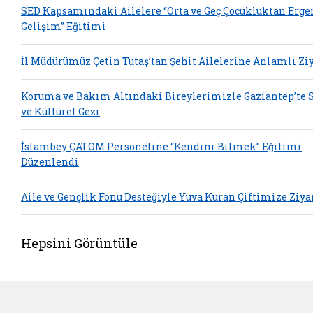
SED Kapsamındaki Ailelere “Orta ve Geç Çocukluktan Erge
Gelişim” Eğitimi
İl Müdürümüz Çetin Tutaş’tan Şehit Ailelerine Anlamlı Zi
Koruma ve Bakım Altındaki Bireylerimizle Gaziantep’te 
ve Kültürel Gezi
İslambey ÇATOM Personeline “Kendini Bilmek” Eğitimi
Düzenlendi
Aile ve Gençlik Fonu Desteğiyle Yuva Kuran Çiftimize Ziya
Hepsini Görüntüle