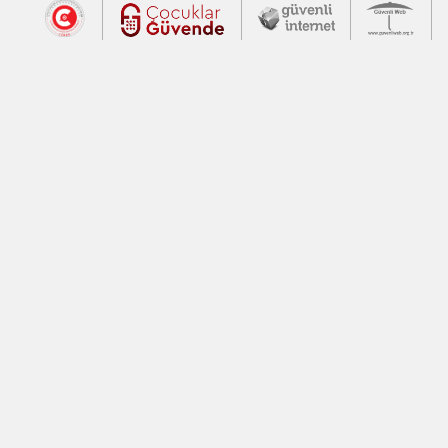
Dış Bağlantılar
Cumhurbaşkanlığı İletişim Merkezi (CİM
Çocuklar Güvende (yeni 
Güvenli İnte
Güv