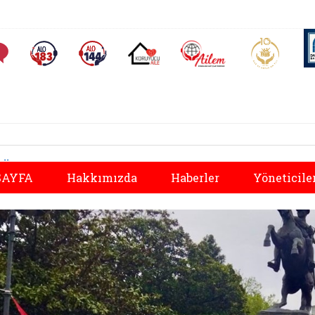
AİLEM İletişim Merkezi
Aile ve 
Sıkça Sorulan Sorular
Alo 183 (yeni sekmede açılır)
Alo 144 (yeni sekmede açılır)
Koruyucu Aile (yeni sekmede açılır)
Önceki
AYFA
Hakkımızda
Haberler
Yöneticile