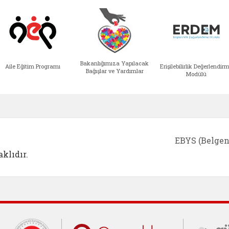
Bakanlığımıza Yapılacak
Aile Eğitim Programı
Erişilebilirlik Değerlendir
Bağışlar ve Yardımlar
Modülü
e açılır)
enim Ailem (yeni sekmede açılır)
Aile Eğitim Programı (yeni sekmede açılır
Bakanlığımıza Yapılacak 
Erişile
EBYS (Belgen
klıdır.
Cumhurbaşkanlığı İletişim Merkezi (C
Çocuklar Gü