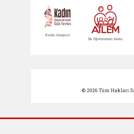
Kadın Girişimci
İlk Öğretmenim Ailem
Kadın Girişimci (yeni sekmed
İlk Öğretm
© 2026 Tüm Hakları Sa
Dış Bağlantılar