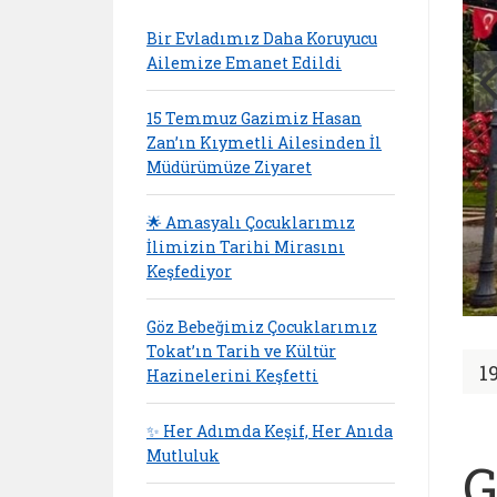
Bir Evladımız Daha Koruyucu
Ailemize Emanet Edildi
15 Temmuz Gazimiz Hasan
Zan’ın Kıymetli Ailesinden İl
Müdürümüze Ziyaret
🌟 Amasyalı Çocuklarımız
İlimizin Tarihi Mirasını
Keşfediyor
Göz Bebeğimiz Çocuklarımız
Tokat’ın Tarih ve Kültür
1
Hazinelerini Keşfetti
✨ Her Adımda Keşif, Her Anıda
Mutluluk
G