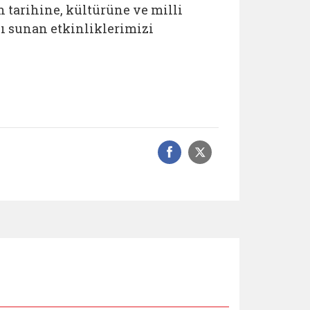
tarihine, kültürüne ve milli
kı sunan etkinliklerimizi
Facebook üzerinde
Sosyal medyad