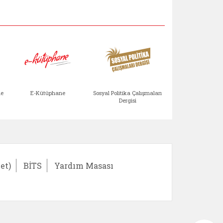
Aile Çocuk Derg
me
E-Kütüphane
Sosyal Politika Çalışmaları
Dergisi
)
Bağışlar ve Yardımlar (yeni sekmede açılır)
bilirlik Değerlendirme Modülü (yeni sekmede açıl
E-Kütüphane (yeni sekmede açılır)
Sosyal Politika Çalış
Ail
et)
BİTS
Yardım Masası