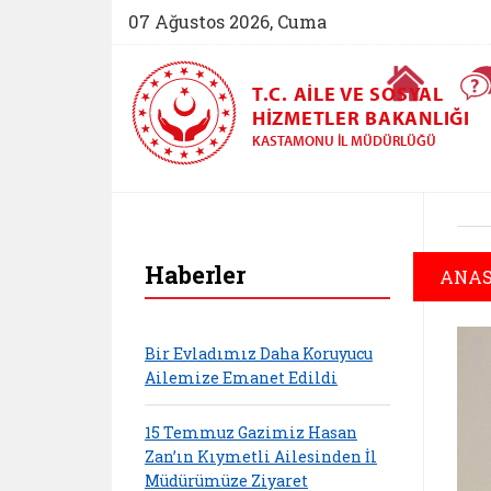
07 Ağustos 2026, Cuma
Ana Sayfa
T.C. AILE VE SOSYAL
HIZMETLER BAKANLIĞI
KASTAMONU İL MÜDÜRLÜĞÜ
Haberler
ANAS
Bir Evladımız Daha Koruyucu
Ailemize Emanet Edildi
15 Temmuz Gazimiz Hasan
Zan’ın Kıymetli Ailesinden İl
Müdürümüze Ziyaret