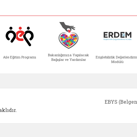
Bakanlığımıza Yapılacak
Aile Eğitim Programı
Erişilebilirlik Değerlendir
Bağışlar ve Yardımlar
Modülü
e açılır)
enim Ailem (yeni sekmede açılır)
Aile Eğitim Programı (yeni sekmede açılır
Bakanlığımıza Yapılacak 
Erişile
EBYS (Belgen
klıdır.