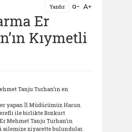
Bağlantıyı aç
Bağlantıyı aç
Yazdır
arma Er
’ın Kıymetli
ehmet Tanju Turhan’ın en
etler yapan İl Müdürümüz Harun
fli ile birlikte Bozkurt
 Er Mehmet Tanju Turhan’ın
 ailemize ziyarette bulundular.