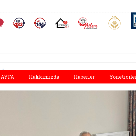
AİLEM İletişim Merkezi
Aile ve 
Sıkça Sorulan Sorular
Alo 183 (yeni sekmede açılır)
Alo 144 (yeni sekmede açılır)
Koruyucu Aile (yeni sekmede açılır)
Önceki
AYFA
Hakkımızda
Haberler
Yöneticile