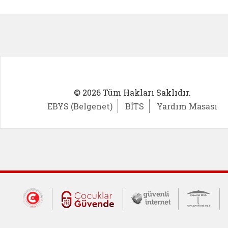
Kadın Girişimci (yeni sekmede açıl
İlk Öğ
© 2026 Tüm Hakları Saklıdır.
EBYS (Belgenet)
BİTS
Yardım Masası
Dış Bağlantılar
Cumhurbaşkanlığı İletişim Merkezi (CİM
Çocuklar Güvende (yeni 
Güvenli İnte
Güv