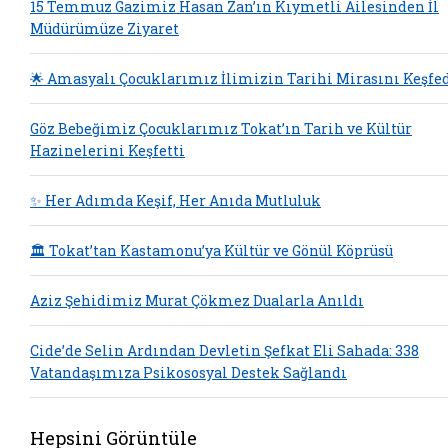
15 Temmuz Gazimiz Hasan Zan’ın Kıymetli Ailesinden İl
Müdürümüze Ziyaret
🌟 Amasyalı Çocuklarımız İlimizin Tarihi Mirasını Keşfe
Göz Bebeğimiz Çocuklarımız Tokat’ın Tarih ve Kültür
Hazinelerini Keşfetti
✨ Her Adımda Keşif, Her Anıda Mutluluk
🏛️ Tokat’tan Kastamonu’ya Kültür ve Gönül Köprüsü
Aziz Şehidimiz Murat Çökmez Dualarla Anıldı
Cide’de Selin Ardından Devletin Şefkat Eli Sahada: 338
Vatandaşımıza Psikososyal Destek Sağlandı
Hepsini Görüntüle