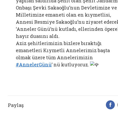
yapılan saldırıda Şehit olan Şehit Jandarm
Bağlantıyı aç
Onbaşı
Şevki Sakaoğlu’nun Devletimize ve
Milletimize emaneti olan en kıymetlisi,
Annesi Resmiye Sakaoğlu’nu ziyaret edere
‘Anneler Günü’nü kutladı, ellerinden öper
hayır duasını aldı.
Aziz şehitlerimizin bizlere bıraktığı
emanetleri Kıymetli Annelerimiz başta
olmak üzere tüm Annelerimizin
#AnnelerGünü
’ nü kutluyoruz.
Paylaş
F