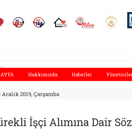
AİLEM İletişim Merkezi
Aile ve 
Sıkça Sorulan Sorular
Alo 183 (yeni sekmede açılır)
Alo 144 (yeni sekmede açılır)
Koruyucu Aile (yeni sekmede açılır)
osyal Hizmetler İl
Önceki
AYFA
Hakkımızda
Haberler
Yöneticile
8 Aralık 2019, Çarşamba
ürekli İşçi Alımına Dair S