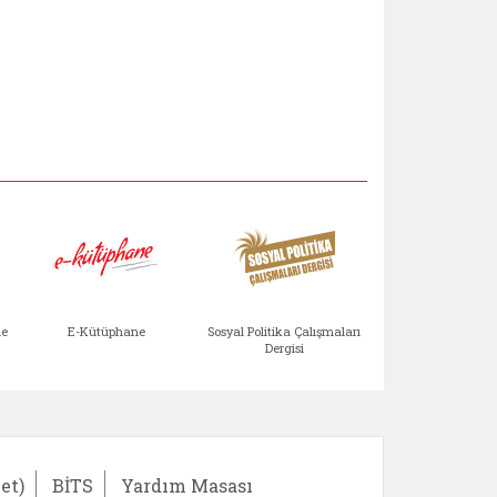
Aile Çocuk Derg
me
E-Kütüphane
Sosyal Politika Çalışmaları
Dergisi
)
Bağışlar ve Yardımlar (yeni sekmede açılır)
bilirlik Değerlendirme Modülü (yeni sekmede açıl
E-Kütüphane (yeni sekmede açılır)
Sosyal Politika Çalış
Ail
et)
BİTS
Yardım Masası