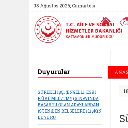
08 Ağustos 2026, Cumartesi
Ana Sayfa
T.C. AILE VE SOSYAL
HIZMETLER BAKANLIĞI
KASTAMONU İL MÜDÜRLÜĞÜ
Kastamonu Aile ve S
Duyurular
ANAS
1
SÜREKLİ İŞÇİ (ENGELLİ, ESKİ
HÜKÜMLÜ/TMY) SINAVINDA
BAŞARILI OLAN ADAYLARDAN
İSTENİLEN BELGELERE İLİŞKİN
S
DUYURU