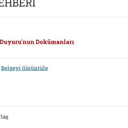
EHBERI
Duyuru'nun Dokümanları
Belgeyi Görüntüle
laş