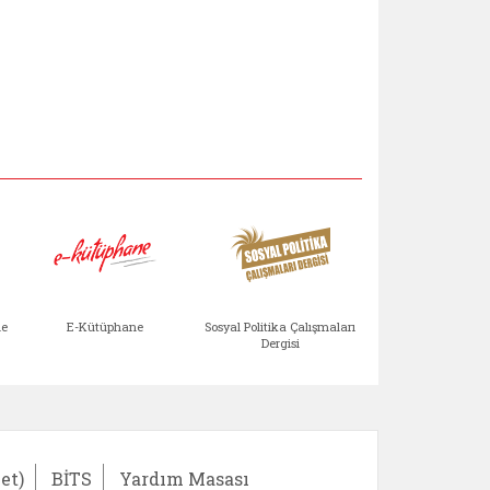
Aile Çocuk Derg
me
E-Kütüphane
Sosyal Politika Çalışmaları
Dergisi
)
Bağışlar ve Yardımlar (yeni sekmede açılır)
bilirlik Değerlendirme Modülü (yeni sekmede açıl
E-Kütüphane (yeni sekmede açılır)
Sosyal Politika Çalış
Ail
et)
BİTS
Yardım Masası