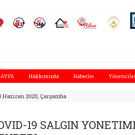
AİLEM İletişim Merkezi
Aile ve 
Sıkça Sorulan Sorular
Alo 183 (yeni sekmede açılır)
Alo 144 (yeni sekmede açılır)
Koruyucu Aile (yeni sekmede açılır)
osyal Hizmetler İl
Önceki
AYFA
Hakkımızda
Haberler
Yöneticile
3 Haziran 2020, Çarşamba
OVID-19 SALGIN YONETIM