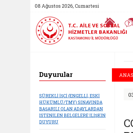
08 Ağustos 2026, Cumartesi
Ana Sayfa
T.C. AILE VE SOSYAL
HIZMETLER BAKANLIĞI
KASTAMONU İL MÜDÜRLÜĞÜ
Kastamonu Aile ve S
Duyurular
ANAS
0
SÜREKLİ İŞÇİ (ENGELLİ, ESKİ
HÜKÜMLÜ/TMY) SINAVINDA
BAŞARILI OLAN ADAYLARDAN
İSTENİLEN BELGELERE İLİŞKİN
C
DUYURU