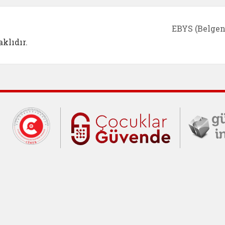
EBYS (Belgen
klıdır.
Cumhurbaşkanlığı İletişim Merkezi (C
Çocuklar Gü