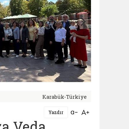
Karabük-Türkiye
Bağlantıyı aç
Bağlantıyı aç
Yazdır
za Veda