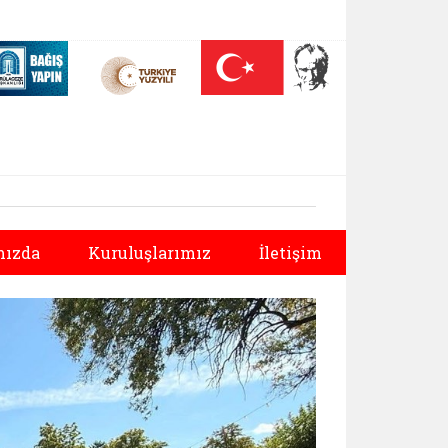
 (yeni sekmede açılır)
Nüfus On Yılı (yeni sekmede açılır)
Darülaceze bağış sayfası (yeni sekmede açılır)
Sonraki
ızda
Kuruluşlarımız
İletişim