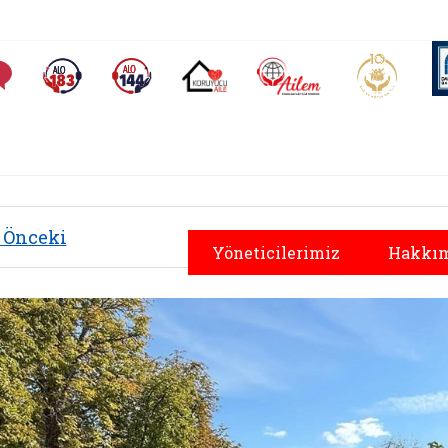
AİLEM İletişim Merkezi
Aile ve 
Sıkça Sorulan Sorular
Alo 183 (yeni sekmede açılır)
Alo 144 (yeni sekmede açılır)
Koruyucu Aile (yeni sekmede açılır)
Önceki
Yöneticilerimiz
Hakkım